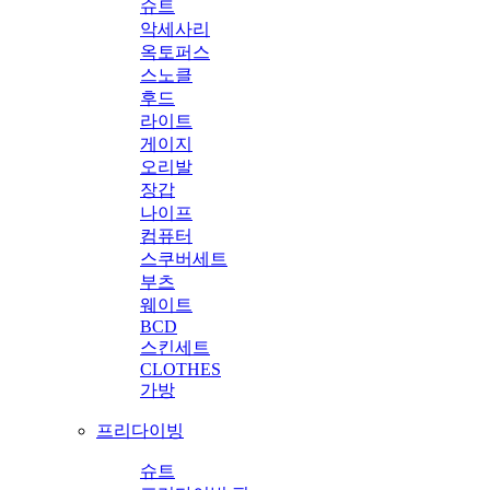
슈트
악세사리
옥토퍼스
스노클
후드
라이트
게이지
오리발
장갑
나이프
컴퓨터
스쿠버세트
부츠
웨이트
BCD
스킨세트
CLOTHES
가방
프리다이빙
슈트