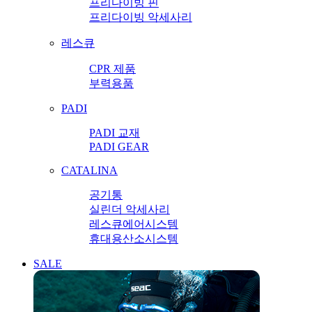
프리다이빙 핀
프리다이빙 악세사리
레스큐
CPR 제품
부력용품
PADI
PADI 교재
PADI GEAR
CATALINA
공기통
실린더 악세사리
레스큐에어시스템
휴대용산소시스템
SALE