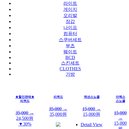
라이트
게이지
오리발
장갑
나이프
컴퓨터
스쿠버세트
부츠
웨이트
BCD
스킨세트
CLOTHES
가방
★할인판매★
리퀴드
액션스노클
아멕스
리퀴드
스노클
35,000
→
15,000
→
35,000
→
15,000
35,000
원
15,000
원
→
24,500
원
15,000
▼30%
Detail View
원