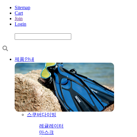
Sitemap
Cart
Join
Login
제품안내
스쿠버다이빙
레귤레이터
마스크