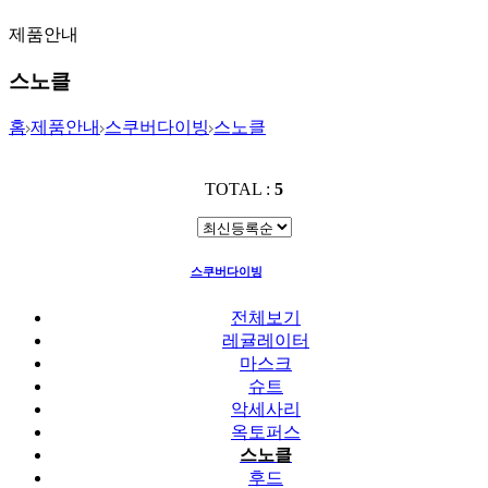
제품안내
스노클
홈
제품안내
스쿠버다이빙
스노클
TOTAL :
5
스쿠버다이빙
스노클
전체보기
레귤레이터
마스크
슈트
악세사리
옥토퍼스
스노클
후드