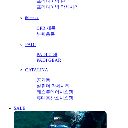
프리다이빙 핀
프리다이빙 악세사리
레스큐
CPR 제품
부력용품
PADI
PADI 교재
PADI GEAR
CATALINA
공기통
실린더 악세사리
레스큐에어시스템
휴대용산소시스템
SALE