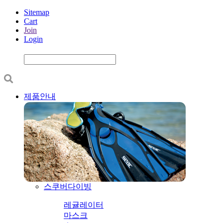
Sitemap
Cart
Join
Login
제품안내
스쿠버다이빙
레귤레이터
마스크