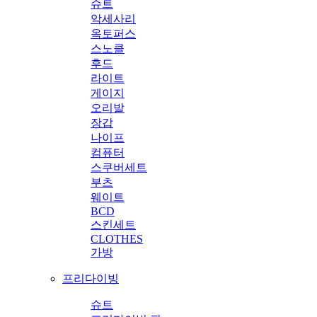
슈트
악세사리
옥토퍼스
스노클
후드
라이트
게이지
오리발
장갑
나이프
컴퓨터
스쿠버세트
부츠
웨이트
BCD
스킨세트
CLOTHES
가방
프리다이빙
슈트