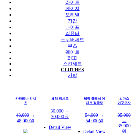
라이트
게이지
오리발
장갑
나이프
컴퓨터
스쿠버세트
부츠
웨이트
BCD
스킨세트
CLOTHES
가방
카타리나 티셔
쎄악 티셔츠
쎄악 클래식 에
씨마스
츠
디션 정글모
야구모자
30,000
→
48,000
→
54,000
→
35,000
30,000
원
→
48,000
원
54,000
원
35,000
Detail View
Detail View
원