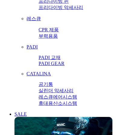
프리다이빙 핀
프리다이빙 악세사리
레스큐
CPR 제품
부력용품
PADI
PADI 교재
PADI GEAR
CATALINA
공기통
실린더 악세사리
레스큐에어시스템
휴대용산소시스템
SALE