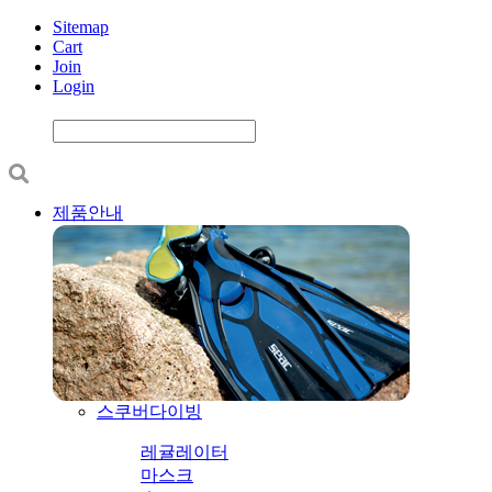
Sitemap
Cart
Join
Login
제품안내
스쿠버다이빙
레귤레이터
마스크