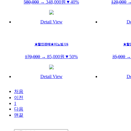
580,000
→
348,000
원
▼40%
120,000
Detail View
De
★할인판매★이노빔 U6
★할
170,000
→
85,000
원
▼50%
35,000
Detail View
De
처음
이전
1
다음
맨끝