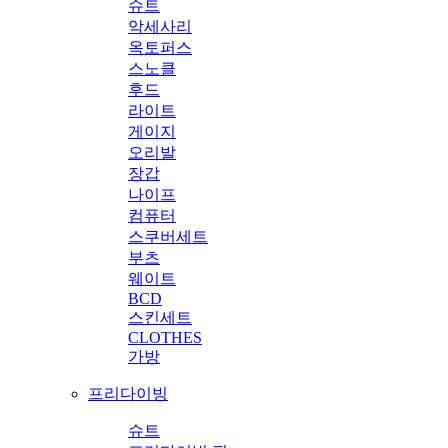
슈트
악세사리
옥토퍼스
스노클
후드
라이트
게이지
오리발
장갑
나이프
컴퓨터
스쿠버세트
부츠
웨이트
BCD
스킨세트
CLOTHES
가방
프리다이빙
슈트