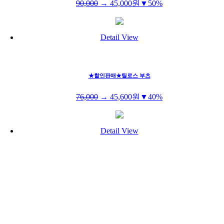
90,000
→
45,000
원
▼50%
Detail View
★할인판매★틸로스 부츠
76,000
→
45,600
원
▼40%
Detail View