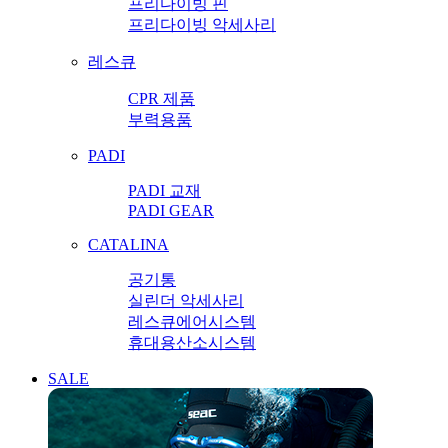
프리다이빙 핀
프리다이빙 악세사리
레스큐
CPR 제품
부력용품
PADI
PADI 교재
PADI GEAR
CATALINA
공기통
실린더 악세사리
레스큐에어시스템
휴대용산소시스템
SALE