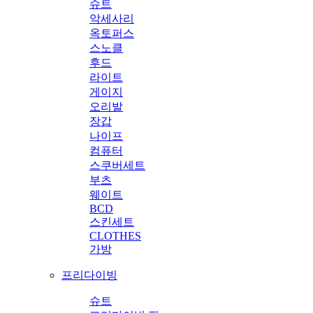
슈트
악세사리
옥토퍼스
스노클
후드
라이트
게이지
오리발
장갑
나이프
컴퓨터
스쿠버세트
부츠
웨이트
BCD
스킨세트
CLOTHES
가방
프리다이빙
슈트