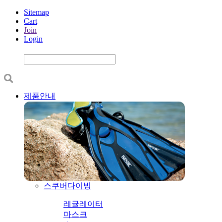
Sitemap
Cart
Join
Login
제품안내
스쿠버다이빙
레귤레이터
마스크