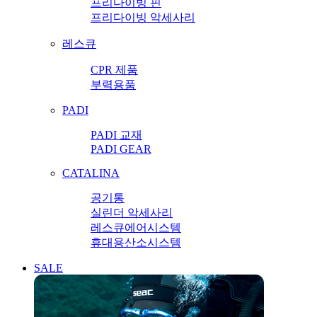
프리다이빙 핀
프리다이빙 악세사리
레스큐
CPR 제품
부력용품
PADI
PADI 교재
PADI GEAR
CATALINA
공기통
실린더 악세사리
레스큐에어시스템
휴대용산소시스템
SALE