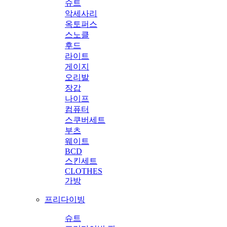
슈트
악세사리
옥토퍼스
스노클
후드
라이트
게이지
오리발
장갑
나이프
컴퓨터
스쿠버세트
부츠
웨이트
BCD
스킨세트
CLOTHES
가방
프리다이빙
슈트