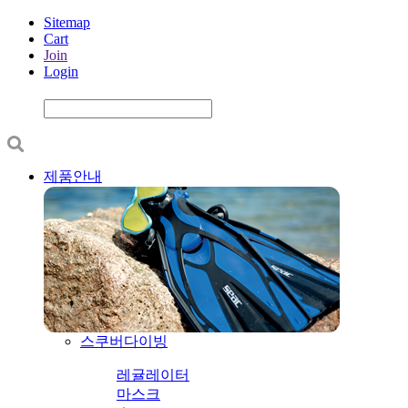
Sitemap
Cart
Join
Login
제품안내
스쿠버다이빙
레귤레이터
마스크