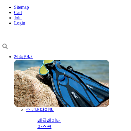
Sitemap
Cart
Join
Login
제품안내
스쿠버다이빙
레귤레이터
마스크