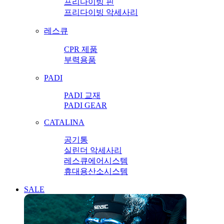
프리다이빙 핀
프리다이빙 악세사리
레스큐
CPR 제품
부력용품
PADI
PADI 교재
PADI GEAR
CATALINA
공기통
실린더 악세사리
레스큐에어시스템
휴대용산소시스템
SALE