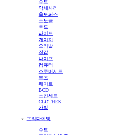
슈트
악세사리
옥토퍼스
스노클
후드
라이트
게이지
오리발
장갑
나이프
컴퓨터
스쿠버세트
부츠
웨이트
BCD
스킨세트
CLOTHES
가방
프리다이빙
슈트