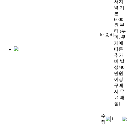
서지
역 기
본
6000
원 부
터 (부
배송비
피, 무
게에
따른
추가
비 발
생/40
만원
이상
구매
시 무
료 배
송)
수
량