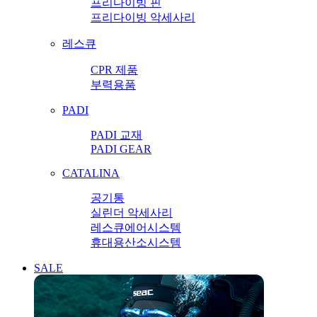
프리다이빙 핀
프리다이빙 악세사리
레스큐
CPR 제품
부력용품
PADI
PADI 교재
PADI GEAR
CATALINA
공기통
실린더 악세사리
레스큐에어시스템
휴대용산소시스템
SALE