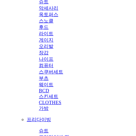
슈트
악세사리
옥토퍼스
스노클
후드
라이트
게이지
오리발
장갑
나이프
컴퓨터
스쿠버세트
부츠
웨이트
BCD
스킨세트
CLOTHES
가방
프리다이빙
슈트