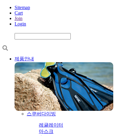
Sitemap
Cart
Join
Login
제품안내
스쿠버다이빙
레귤레이터
마스크