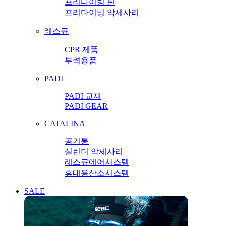
프리다이빙 핀
프리다이빙 악세사리
레스큐
CPR 제품
부력용품
PADI
PADI 교재
PADI GEAR
CATALINA
공기통
실린더 악세사리
레스큐에어시스템
휴대용산소시스템
SALE