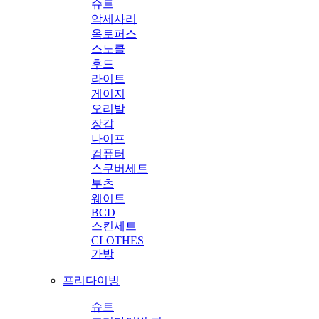
슈트
악세사리
옥토퍼스
스노클
후드
라이트
게이지
오리발
장갑
나이프
컴퓨터
스쿠버세트
부츠
웨이트
BCD
스킨세트
CLOTHES
가방
프리다이빙
슈트