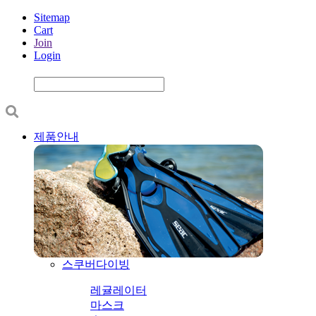
Sitemap
Cart
Join
Login
제품안내
스쿠버다이빙
레귤레이터
마스크