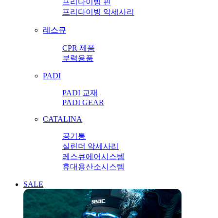
프리다이빙 핀
프리다이빙 악세사리
레스큐
CPR 제품
부력용품
PADI
PADI 교재
PADI GEAR
CATALINA
공기통
실린더 악세사리
레스큐에어시스템
휴대용산소시스템
SALE