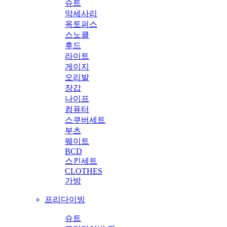
슈트
악세사리
옥토퍼스
스노클
후드
라이트
게이지
오리발
장갑
나이프
컴퓨터
스쿠버세트
부츠
웨이트
BCD
스킨세트
CLOTHES
가방
프리다이빙
슈트