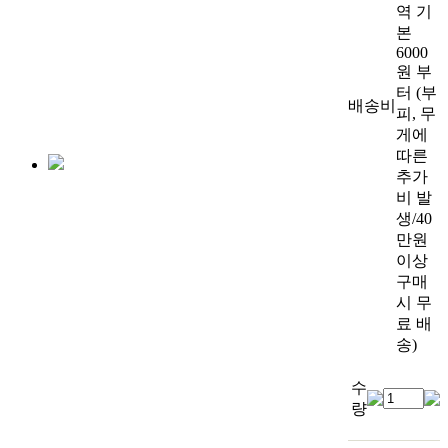
역 기
본
6000
원 부
터 (부
배송비
피, 무
게에
따른
추가
비 발
생/40
만원
이상
구매
시 무
료 배
송)
수
량