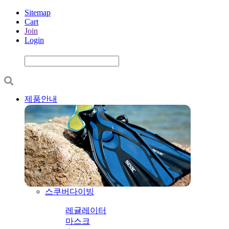
Sitemap
Cart
Join
Login
제품안내
스쿠버다이빙
레귤레이터
마스크