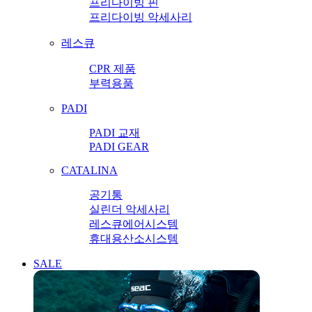
프리다이빙 핀
프리다이빙 악세사리
레스큐
CPR 제품
부력용품
PADI
PADI 교재
PADI GEAR
CATALINA
공기통
실린더 악세사리
레스큐에어시스템
휴대용산소시스템
SALE