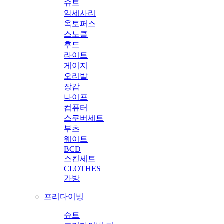
슈트
악세사리
옥토퍼스
스노클
후드
라이트
게이지
오리발
장갑
나이프
컴퓨터
스쿠버세트
부츠
웨이트
BCD
스킨세트
CLOTHES
가방
프리다이빙
슈트