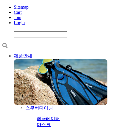
Sitemap
Cart
Join
Login
제품안내
스쿠버다이빙
레귤레이터
마스크