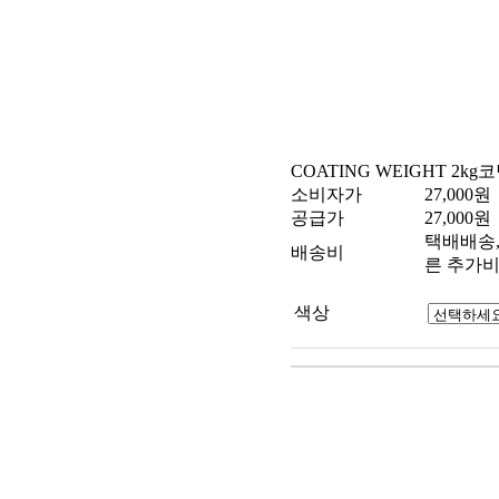
COATING WEIGHT 2kg
코
소비자가
27,000
원
공급가
27,000
원
택배배송, 
배송비
른 추가비
색상