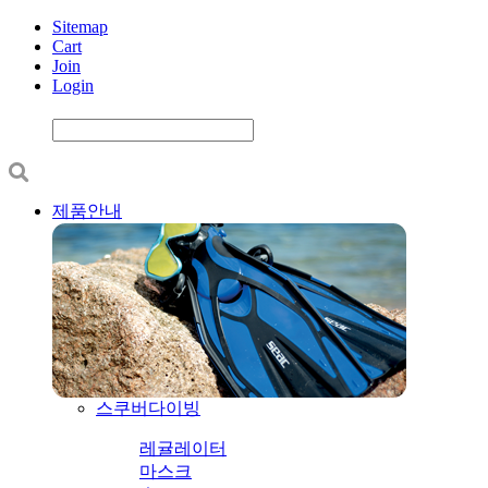
Sitemap
Cart
Join
Login
제품안내
스쿠버다이빙
레귤레이터
마스크