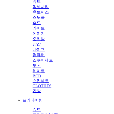
슈트
악세사리
옥토퍼스
스노클
후드
라이트
게이지
오리발
장갑
나이프
컴퓨터
스쿠버세트
부츠
웨이트
BCD
스킨세트
CLOTHES
가방
프리다이빙
슈트