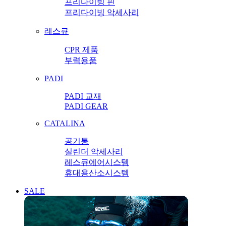
프리다이빙 핀
프리다이빙 악세사리
레스큐
CPR 제품
부력용품
PADI
PADI 교재
PADI GEAR
CATALINA
공기통
실린더 악세사리
레스큐에어시스템
휴대용산소시스템
SALE