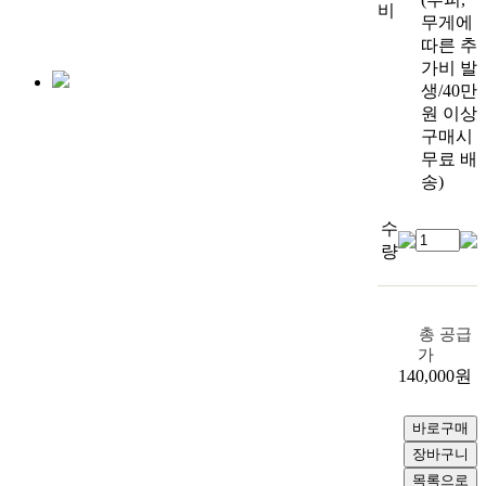
비
무게에
따른 추
가비 발
생/40만
원 이상
구매시
무료 배
송)
수
량
총 공급
가
140,000
원