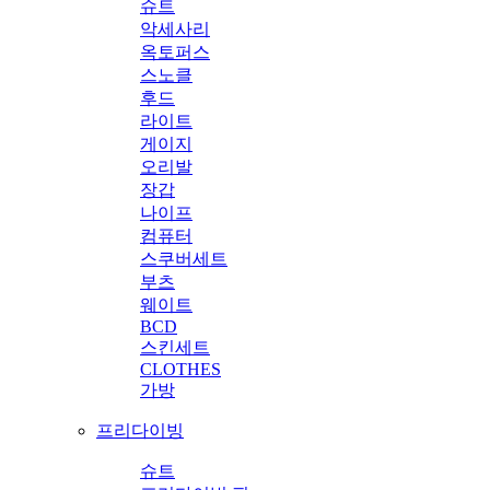
슈트
악세사리
옥토퍼스
스노클
후드
라이트
게이지
오리발
장갑
나이프
컴퓨터
스쿠버세트
부츠
웨이트
BCD
스킨세트
CLOTHES
가방
프리다이빙
슈트