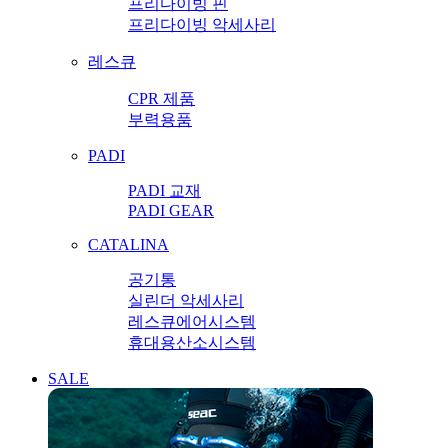
프리다이빙 핀
프리다이빙 악세사리
레스큐
CPR 제품
부력용품
PADI
PADI 교재
PADI GEAR
CATALINA
공기통
실린더 악세사리
레스큐에어시스템
휴대용산소시스템
SALE