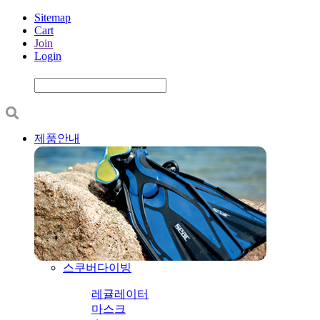
Sitemap
Cart
Join
Login
제품안내
스쿠버다이빙
레귤레이터
마스크