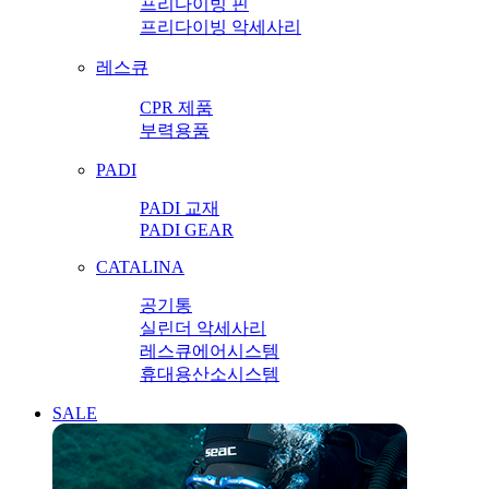
프리다이빙 핀
프리다이빙 악세사리
레스큐
CPR 제품
부력용품
PADI
PADI 교재
PADI GEAR
CATALINA
공기통
실린더 악세사리
레스큐에어시스템
휴대용산소시스템
SALE