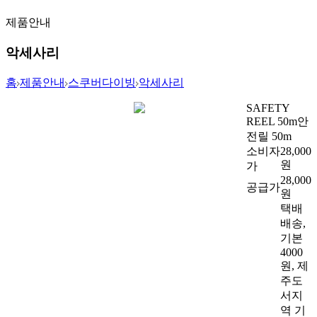
제품안내
악세사리
홈
제품안내
스쿠버다이빙
악세사리
SAFETY
REEL 50m
안
전릴 50m
소비자
28,000
원
가
28,000
공급가
원
택배
배송,
기본
4000
원, 제
주도
서지
역 기