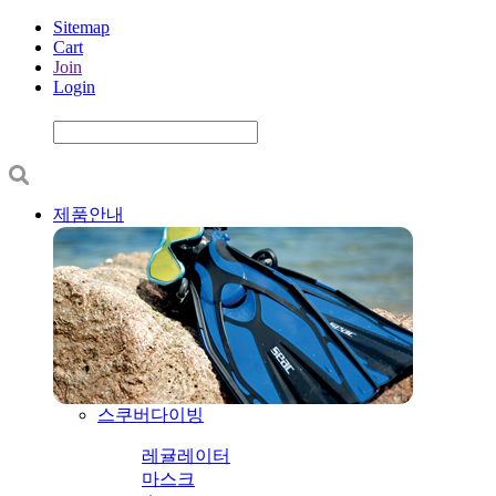
Sitemap
Cart
Join
Login
제품안내
스쿠버다이빙
레귤레이터
마스크