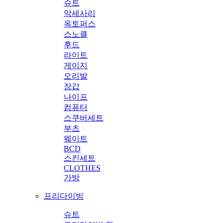
슈트
악세사리
옥토퍼스
스노클
후드
라이트
게이지
오리발
장갑
나이프
컴퓨터
스쿠버세트
부츠
웨이트
BCD
스킨세트
CLOTHES
가방
프리다이빙
슈트