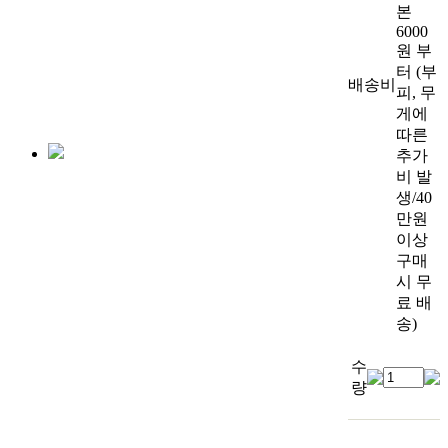
본
6000
원 부
터 (부
배송비
피, 무
게에
따른
추가
비 발
생/40
만원
이상
구매
시 무
료 배
송)
수
량