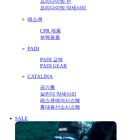
프리다이빙 핀
프리다이빙 악세사리
레스큐
CPR 제품
부력용품
PADI
PADI 교재
PADI GEAR
CATALINA
공기통
실린더 악세사리
레스큐에어시스템
휴대용산소시스템
SALE