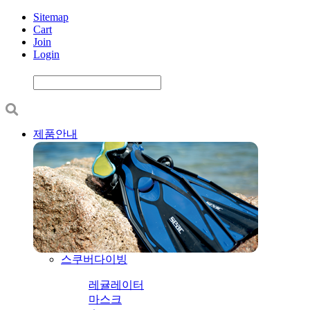
Sitemap
Cart
Join
Login
제품안내
스쿠버다이빙
레귤레이터
마스크