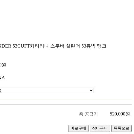
NDER 53CUFT
카타리나 스쿠버 실린더 53큐빅 탱크
원
원
0
원
NA
520,000
원
총 공급가