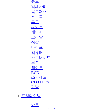
슈트
악세사리
옥토퍼스
스노클
후드
라이트
게이지
오리발
장갑
나이프
컴퓨터
스쿠버세트
부츠
웨이트
BCD
스킨세트
CLOTHES
가방
프리다이빙
슈트