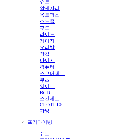
슈트
악세사리
옥토퍼스
스노클
후드
라이트
게이지
오리발
장갑
나이프
컴퓨터
스쿠버세트
부츠
웨이트
BCD
스킨세트
CLOTHES
가방
프리다이빙
슈트