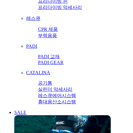
프리다이빙 핀
프리다이빙 악세사리
레스큐
CPR 제품
부력용품
PADI
PADI 교재
PADI GEAR
CATALINA
공기통
실린더 악세사리
레스큐에어시스템
휴대용산소시스템
SALE