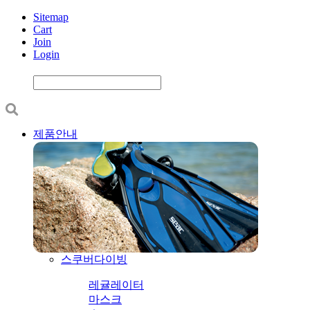
Sitemap
Cart
Join
Login
제품안내
스쿠버다이빙
레귤레이터
마스크