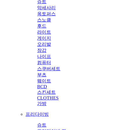
슈트
악세사리
옥토퍼스
스노클
후드
라이트
게이지
오리발
장갑
나이프
컴퓨터
스쿠버세트
부츠
웨이트
BCD
스킨세트
CLOTHES
가방
프리다이빙
슈트