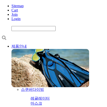
Sitemap
Cart
Join
Login
제품안내
스쿠버다이빙
레귤레이터
마스크