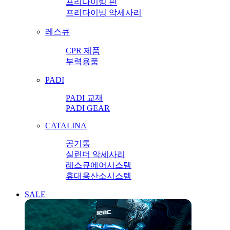
프리다이빙 핀
프리다이빙 악세사리
레스큐
CPR 제품
부력용품
PADI
PADI 교재
PADI GEAR
CATALINA
공기통
실린더 악세사리
레스큐에어시스템
휴대용산소시스템
SALE