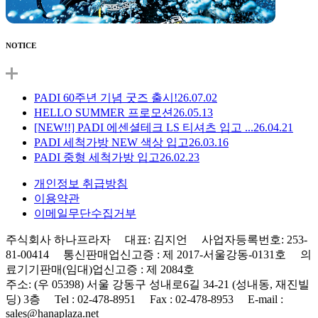
NOTICE
PADI 60주년 기념 굿즈 출시!
26.07.02
HELLO SUMMER 프로모션
26.05.13
[NEW!!] PADI 에센셜테크 LS 티셔츠 입고 ...
26.04.21
PADI 세척가방 NEW 색상 입고
26.03.16
PADI 중형 세척가방 입고
26.02.23
개인정보 취급방침
이용약관
이메일무단수집거부
주식회사 하나프라자 대표: 김지언 사업자등록번호: 253-
81-00414 통신판매업신고증 : 제 2017-서울강동-0131호 의
료기기판매(임대)업신고증 : 제 2084호
주소: (우 05398) 서울 강동구 성내로6길 34-21 (성내동, 재진빌
딩) 3층 Tel : 02-478-8951 Fax : 02-478-8953 E-mail :
sales@hanaplaza.net