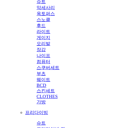
슈트
악세사리
옥토퍼스
스노클
후드
라이트
게이지
오리발
장갑
나이프
컴퓨터
스쿠버세트
부츠
웨이트
BCD
스킨세트
CLOTHES
가방
프리다이빙
슈트