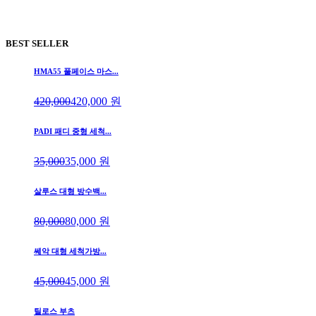
BEST SELLER
HMA55 풀페이스 마스...
420,000
420,000
원
PADI 패디 중형 세척...
35,000
35,000
원
살루스 대형 방수백...
80,000
80,000
원
쎄악 대형 세척가방...
45,000
45,000
원
틸로스 부츠