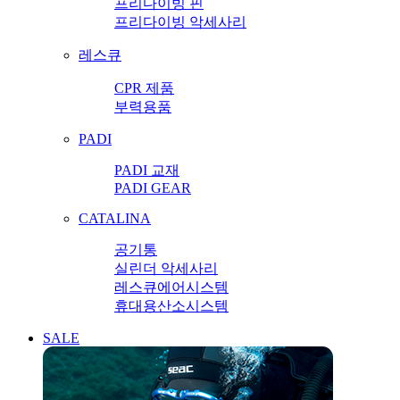
프리다이빙 핀
프리다이빙 악세사리
레스큐
CPR 제품
부력용품
PADI
PADI 교재
PADI GEAR
CATALINA
공기통
실린더 악세사리
레스큐에어시스템
휴대용산소시스템
SALE