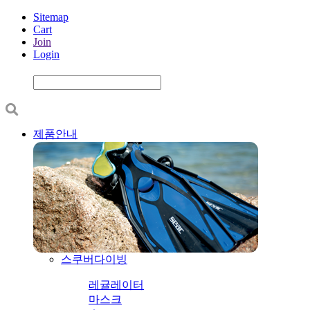
Sitemap
Cart
Join
Login
제품안내
스쿠버다이빙
레귤레이터
마스크