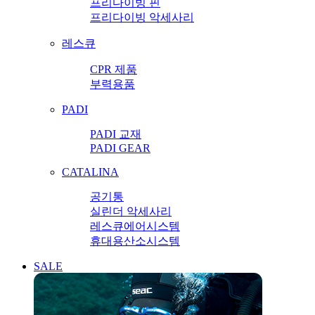
프리다이빙 핀
프리다이빙 악세사리
레스큐
CPR 제품
부력용품
PADI
PADI 교재
PADI GEAR
CATALINA
공기통
실린더 악세사리
레스큐에어시스템
휴대용산소시스템
SALE