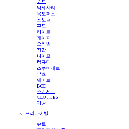
슈트
악세사리
옥토퍼스
스노클
후드
라이트
게이지
오리발
장갑
나이프
컴퓨터
스쿠버세트
부츠
웨이트
BCD
스킨세트
CLOTHES
가방
프리다이빙
슈트