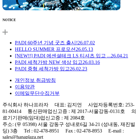
NOTICE
PADI 60주년 기념 굿즈 출시!
26.07.02
HELLO SUMMER 프로모션
26.05.13
[NEW!!] PADI 에센셜테크 LS 티셔츠 입고 ...
26.04.21
PADI 세척가방 NEW 색상 입고
26.03.16
PADI 중형 세척가방 입고
26.02.23
개인정보 취급방침
이용약관
이메일무단수집거부
주식회사 하나프라자 대표: 김지언 사업자등록번호: 253-
81-00414 통신판매업신고증 : 제 2017-서울강동-0131호 의
료기기판매(임대)업신고증 : 제 2084호
주소: (우 05398) 서울 강동구 성내로6길 34-21 (성내동, 재진빌
딩) 3층 Tel : 02-478-8951 Fax : 02-478-8953 E-mail :
sales@hanaplaza.net