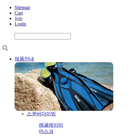
Sitemap
Cart
Join
Login
제품안내
스쿠버다이빙
레귤레이터
마스크