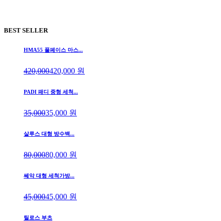
BEST SELLER
HMA55 풀페이스 마스...
420,000
420,000
원
PADI 패디 중형 세척...
35,000
35,000
원
살루스 대형 방수백...
80,000
80,000
원
쎄악 대형 세척가방...
45,000
45,000
원
틸로스 부츠