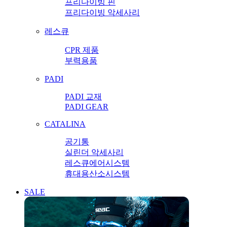
프리다이빙 핀
프리다이빙 악세사리
레스큐
CPR 제품
부력용품
PADI
PADI 교재
PADI GEAR
CATALINA
공기통
실린더 악세사리
레스큐에어시스템
휴대용산소시스템
SALE