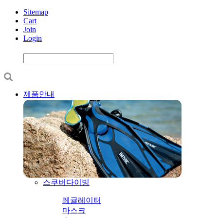
Sitemap
Cart
Join
Login
제품안내
스쿠버다이빙
레귤레이터
마스크