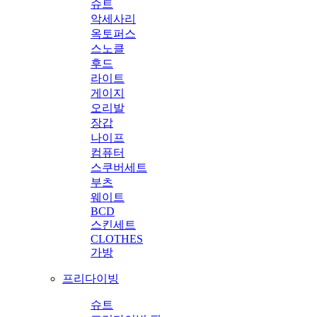
슈트
악세사리
옥토퍼스
스노클
후드
라이트
게이지
오리발
장갑
나이프
컴퓨터
스쿠버세트
부츠
웨이트
BCD
스킨세트
CLOTHES
가방
프리다이빙
슈트