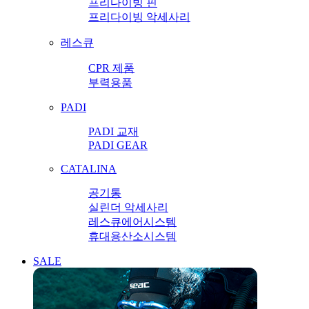
프리다이빙 핀
프리다이빙 악세사리
레스큐
CPR 제품
부력용품
PADI
PADI 교재
PADI GEAR
CATALINA
공기통
실린더 악세사리
레스큐에어시스템
휴대용산소시스템
SALE