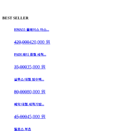
BEST SELLER
HMA55 풀페이스 마스...
420,000
420,000
원
PADI 패디 중형 세척...
35,000
35,000
원
살루스 대형 방수백...
80,000
80,000
원
쎄악 대형 세척가방...
45,000
45,000
원
틸로스 부츠