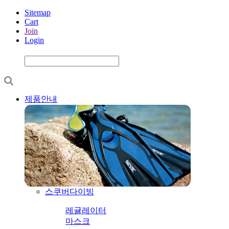
Sitemap
Cart
Join
Login
제품안내
스쿠버다이빙
레귤레이터
마스크