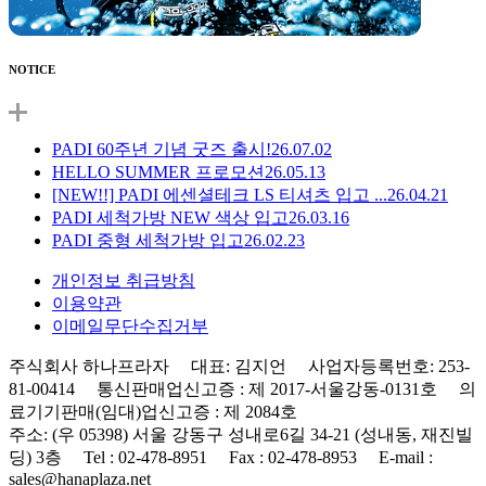
NOTICE
PADI 60주년 기념 굿즈 출시!
26.07.02
HELLO SUMMER 프로모션
26.05.13
[NEW!!] PADI 에센셜테크 LS 티셔츠 입고 ...
26.04.21
PADI 세척가방 NEW 색상 입고
26.03.16
PADI 중형 세척가방 입고
26.02.23
개인정보 취급방침
이용약관
이메일무단수집거부
주식회사 하나프라자 대표: 김지언 사업자등록번호: 253-
81-00414 통신판매업신고증 : 제 2017-서울강동-0131호 의
료기기판매(임대)업신고증 : 제 2084호
주소: (우 05398) 서울 강동구 성내로6길 34-21 (성내동, 재진빌
딩) 3층 Tel : 02-478-8951 Fax : 02-478-8953 E-mail :
sales@hanaplaza.net