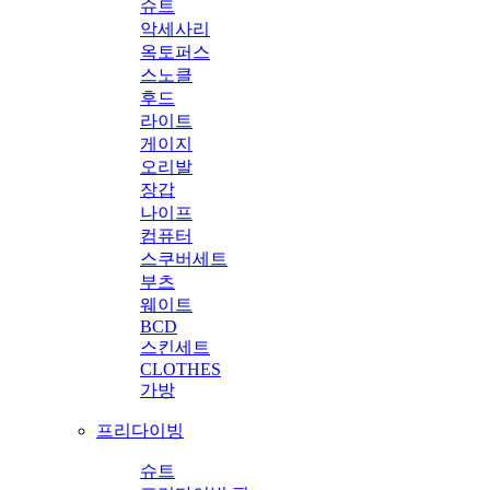
슈트
악세사리
옥토퍼스
스노클
후드
라이트
게이지
오리발
장갑
나이프
컴퓨터
스쿠버세트
부츠
웨이트
BCD
스킨세트
CLOTHES
가방
프리다이빙
슈트