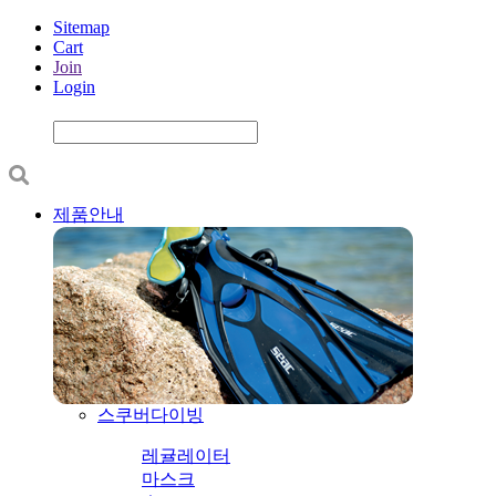
Sitemap
Cart
Join
Login
제품안내
스쿠버다이빙
레귤레이터
마스크