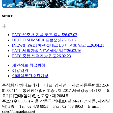
NOTICE
PADI 60주년 기념 굿즈 출시!
26.07.02
HELLO SUMMER 프로모션
26.05.13
[NEW!!] PADI 에센셜테크 LS 티셔츠 입고 ...
26.04.21
PADI 세척가방 NEW 색상 입고
26.03.16
PADI 중형 세척가방 입고
26.02.23
개인정보 취급방침
이용약관
이메일무단수집거부
주식회사 하나프라자 대표: 김지언 사업자등록번호: 253-
81-00414 통신판매업신고증 : 제 2017-서울강동-0131호 의
료기기판매(임대)업신고증 : 제 2084호
주소: (우 05398) 서울 강동구 성내로6길 34-21 (성내동, 재진빌
딩) 3층 Tel : 02-478-8951 Fax : 02-478-8953 E-mail :
sales@hanaplaza.net