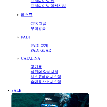
프리다이빙 핀
프리다이빙 악세사리
레스큐
CPR 제품
부력용품
PADI
PADI 교재
PADI GEAR
CATALINA
공기통
실린더 악세사리
레스큐에어시스템
휴대용산소시스템
SALE