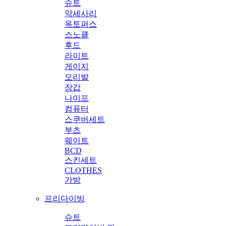
슈트
악세사리
옥토퍼스
스노클
후드
라이트
게이지
오리발
장갑
나이프
컴퓨터
스쿠버세트
부츠
웨이트
BCD
스킨세트
CLOTHES
가방
프리다이빙
슈트