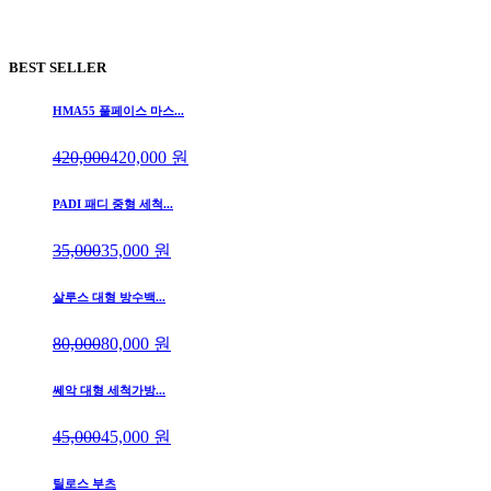
BEST SELLER
HMA55 풀페이스 마스...
420,000
420,000
원
PADI 패디 중형 세척...
35,000
35,000
원
살루스 대형 방수백...
80,000
80,000
원
쎄악 대형 세척가방...
45,000
45,000
원
틸로스 부츠