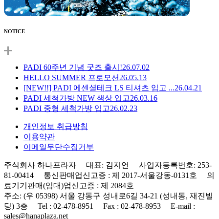
NOTICE
PADI 60주년 기념 굿즈 출시!
26.07.02
HELLO SUMMER 프로모션
26.05.13
[NEW!!] PADI 에센셜테크 LS 티셔츠 입고 ...
26.04.21
PADI 세척가방 NEW 색상 입고
26.03.16
PADI 중형 세척가방 입고
26.02.23
개인정보 취급방침
이용약관
이메일무단수집거부
주식회사 하나프라자 대표: 김지언 사업자등록번호: 253-
81-00414 통신판매업신고증 : 제 2017-서울강동-0131호 의
료기기판매(임대)업신고증 : 제 2084호
주소: (우 05398) 서울 강동구 성내로6길 34-21 (성내동, 재진빌
딩) 3층 Tel : 02-478-8951 Fax : 02-478-8953 E-mail :
sales@hanaplaza.net