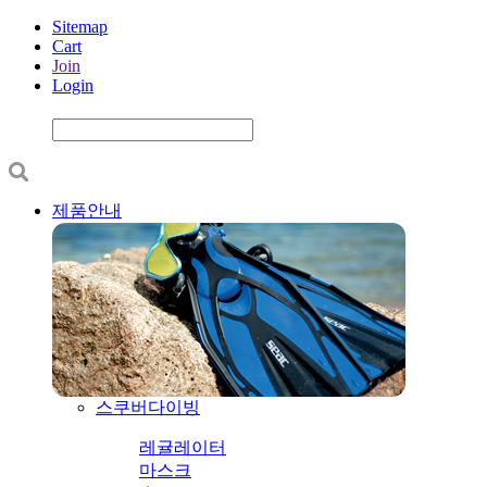
Sitemap
Cart
Join
Login
제품안내
스쿠버다이빙
레귤레이터
마스크