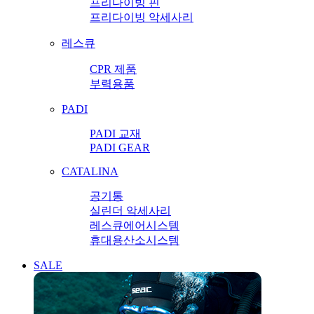
프리다이빙 핀
프리다이빙 악세사리
레스큐
CPR 제품
부력용품
PADI
PADI 교재
PADI GEAR
CATALINA
공기통
실린더 악세사리
레스큐에어시스템
휴대용산소시스템
SALE