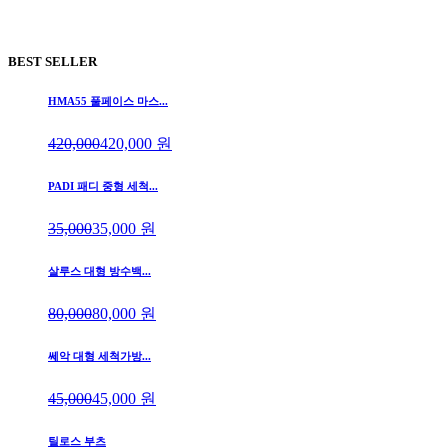
BEST SELLER
HMA55 풀페이스 마스...
420,000
420,000
원
PADI 패디 중형 세척...
35,000
35,000
원
살루스 대형 방수백...
80,000
80,000
원
쎄악 대형 세척가방...
45,000
45,000
원
틸로스 부츠