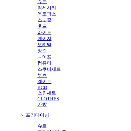
슈트
악세사리
옥토퍼스
스노클
후드
라이트
게이지
오리발
장갑
나이프
컴퓨터
스쿠버세트
부츠
웨이트
BCD
스킨세트
CLOTHES
가방
프리다이빙
슈트