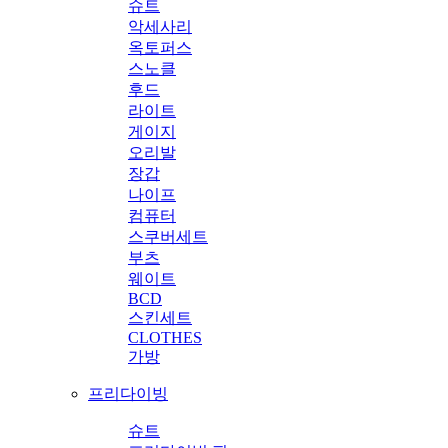
슈트
악세사리
옥토퍼스
스노클
후드
라이트
게이지
오리발
장갑
나이프
컴퓨터
스쿠버세트
부츠
웨이트
BCD
스킨세트
CLOTHES
가방
프리다이빙
슈트