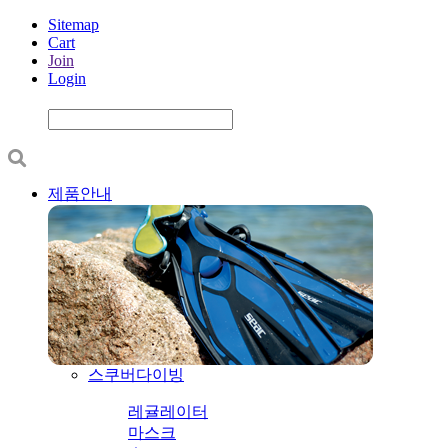
Sitemap
Cart
Join
Login
제품안내
스쿠버다이빙
레귤레이터
마스크