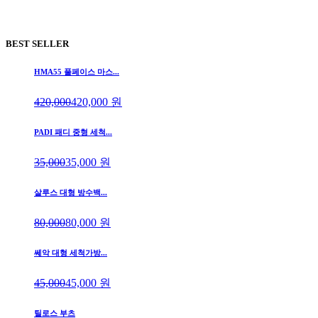
BEST SELLER
HMA55 풀페이스 마스...
420,000
420,000
원
PADI 패디 중형 세척...
35,000
35,000
원
살루스 대형 방수백...
80,000
80,000
원
쎄악 대형 세척가방...
45,000
45,000
원
틸로스 부츠