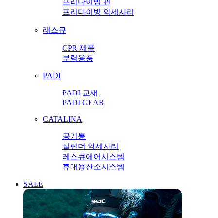
프리다이빙 핀
프리다이빙 악세사리
레스큐
CPR 제품
부력용품
PADI
PADI 교재
PADI GEAR
CATALINA
공기통
실린더 악세사리
레스큐에어시스템
휴대용산소시스템
SALE