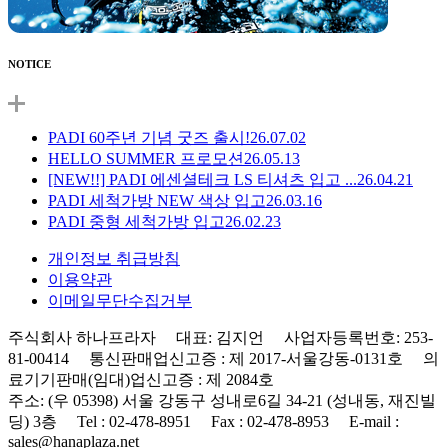
NOTICE
PADI 60주년 기념 굿즈 출시!
26.07.02
HELLO SUMMER 프로모션
26.05.13
[NEW!!] PADI 에센셜테크 LS 티셔츠 입고 ...
26.04.21
PADI 세척가방 NEW 색상 입고
26.03.16
PADI 중형 세척가방 입고
26.02.23
개인정보 취급방침
이용약관
이메일무단수집거부
주식회사 하나프라자 대표: 김지언 사업자등록번호: 253-
81-00414 통신판매업신고증 : 제 2017-서울강동-0131호 의
료기기판매(임대)업신고증 : 제 2084호
주소: (우 05398) 서울 강동구 성내로6길 34-21 (성내동, 재진빌
딩) 3층 Tel : 02-478-8951 Fax : 02-478-8953 E-mail :
sales@hanaplaza.net