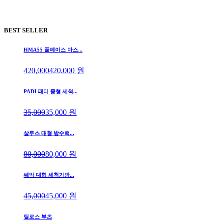
BEST SELLER
HMA55 풀페이스 마스...
420,000
420,000
원
PADI 패디 중형 세척...
35,000
35,000
원
살루스 대형 방수백...
80,000
80,000
원
쎄악 대형 세척가방...
45,000
45,000
원
틸로스 부츠