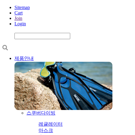
Sitemap
Cart
Join
Login
제품안내
스쿠버다이빙
레귤레이터
마스크