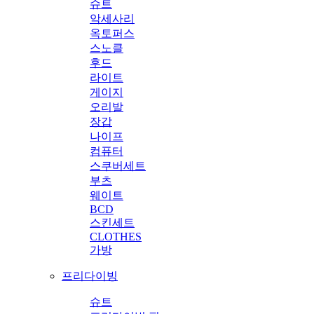
슈트
악세사리
옥토퍼스
스노클
후드
라이트
게이지
오리발
장갑
나이프
컴퓨터
스쿠버세트
부츠
웨이트
BCD
스킨세트
CLOTHES
가방
프리다이빙
슈트