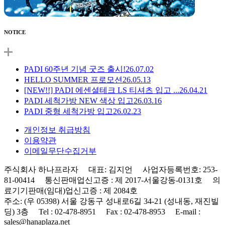
NOTICE
PADI 60주년 기념 굿즈 출시!
26.07.02
HELLO SUMMER 프로모션
26.05.13
[NEW!!] PADI 에센셜테크 LS 티셔츠 입고 ...
26.04.21
PADI 세척가방 NEW 색상 입고
26.03.16
PADI 중형 세척가방 입고
26.02.23
개인정보 취급방침
이용약관
이메일무단수집거부
주식회사 하나프라자 대표: 김지언 사업자등록번호: 253-
81-00414 통신판매업신고증 : 제 2017-서울강동-0131호 의
료기기판매(임대)업신고증 : 제 2084호
주소: (우 05398) 서울 강동구 성내로6길 34-21 (성내동, 재진빌
딩) 3층 Tel : 02-478-8951 Fax : 02-478-8953 E-mail :
sales@hanaplaza.net