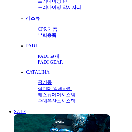
프리다이빙 핀
프리다이빙 악세사리
레스큐
CPR 제품
부력용품
PADI
PADI 교재
PADI GEAR
CATALINA
공기통
실린더 악세사리
레스큐에어시스템
휴대용산소시스템
SALE