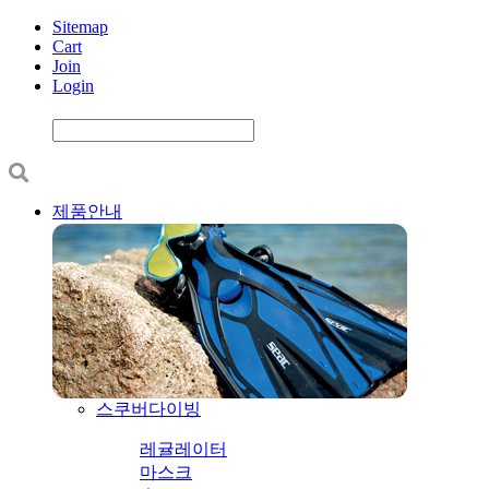
Sitemap
Cart
Join
Login
제품안내
스쿠버다이빙
레귤레이터
마스크