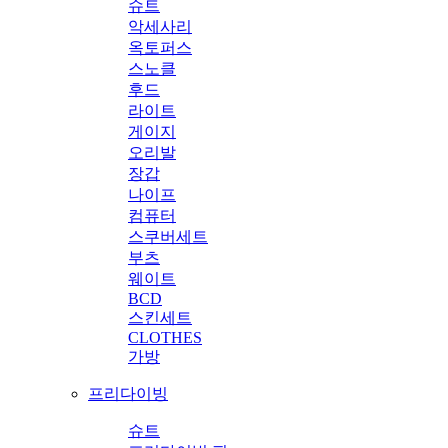
슈트
악세사리
옥토퍼스
스노클
후드
라이트
게이지
오리발
장갑
나이프
컴퓨터
스쿠버세트
부츠
웨이트
BCD
스킨세트
CLOTHES
가방
프리다이빙
슈트