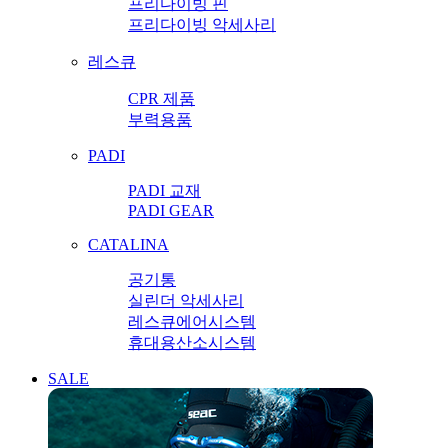
프리다이빙 핀
프리다이빙 악세사리
레스큐
CPR 제품
부력용품
PADI
PADI 교재
PADI GEAR
CATALINA
공기통
실린더 악세사리
레스큐에어시스템
휴대용산소시스템
SALE