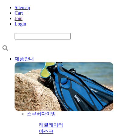
Sitemap
Cart
Join
Login
제품안내
스쿠버다이빙
레귤레이터
마스크