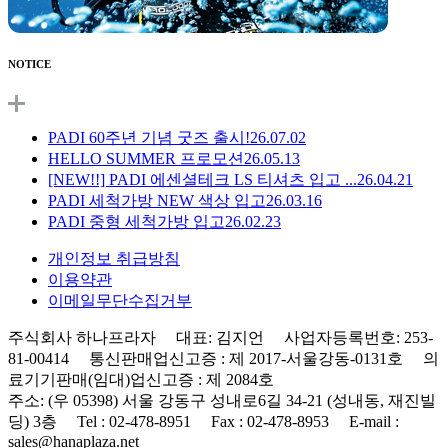
NOTICE
PADI 60주년 기념 굿즈 출시!
26.07.02
HELLO SUMMER 프로모션
26.05.13
[NEW!!] PADI 에센셜테크 LS 티셔츠 입고 ...
26.04.21
PADI 세척가방 NEW 색상 입고
26.03.16
PADI 중형 세척가방 입고
26.02.23
개인정보 취급방침
이용약관
이메일무단수집거부
주식회사 하나프라자 대표: 김지언 사업자등록번호: 253-
81-00414 통신판매업신고증 : 제 2017-서울강동-0131호 의
료기기판매(임대)업신고증 : 제 2084호
주소: (우 05398) 서울 강동구 성내로6길 34-21 (성내동, 재진빌
딩) 3층 Tel : 02-478-8951 Fax : 02-478-8953 E-mail :
sales@hanaplaza.net