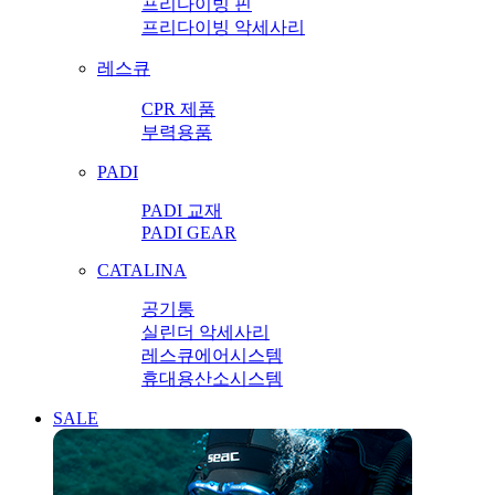
프리다이빙 핀
프리다이빙 악세사리
레스큐
CPR 제품
부력용품
PADI
PADI 교재
PADI GEAR
CATALINA
공기통
실린더 악세사리
레스큐에어시스템
휴대용산소시스템
SALE