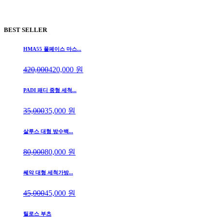
BEST SELLER
HMA55 풀페이스 마스...
420,000
420,000
원
PADI 패디 중형 세척...
35,000
35,000
원
살루스 대형 방수백...
80,000
80,000
원
쎄악 대형 세척가방...
45,000
45,000
원
틸로스 부츠