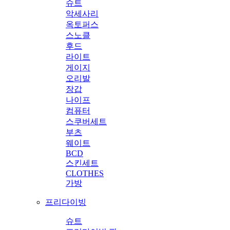
슈트
악세사리
옥토퍼스
스노클
후드
라이트
게이지
오리발
장갑
나이프
컴퓨터
스쿠버세트
부츠
웨이트
BCD
스킨세트
CLOTHES
가방
프리다이빙
슈트