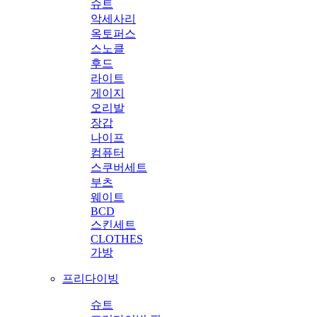
슈트
악세사리
옥토퍼스
스노클
후드
라이트
게이지
오리발
장갑
나이프
컴퓨터
스쿠버세트
부츠
웨이트
BCD
스킨세트
CLOTHES
가방
프리다이빙
슈트