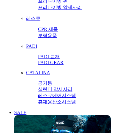
프리다이빙 핀
프리다이빙 악세사리
레스큐
CPR 제품
부력용품
PADI
PADI 교재
PADI GEAR
CATALINA
공기통
실린더 악세사리
레스큐에어시스템
휴대용산소시스템
SALE