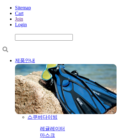
Sitemap
Cart
Join
Login
제품안내
스쿠버다이빙
레귤레이터
마스크