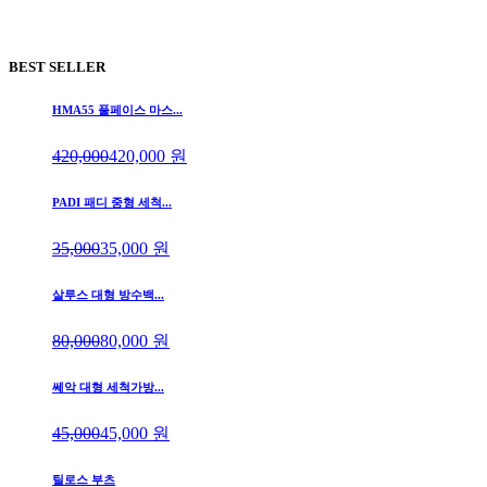
BEST SELLER
HMA55 풀페이스 마스...
420,000
420,000
원
PADI 패디 중형 세척...
35,000
35,000
원
살루스 대형 방수백...
80,000
80,000
원
쎄악 대형 세척가방...
45,000
45,000
원
틸로스 부츠