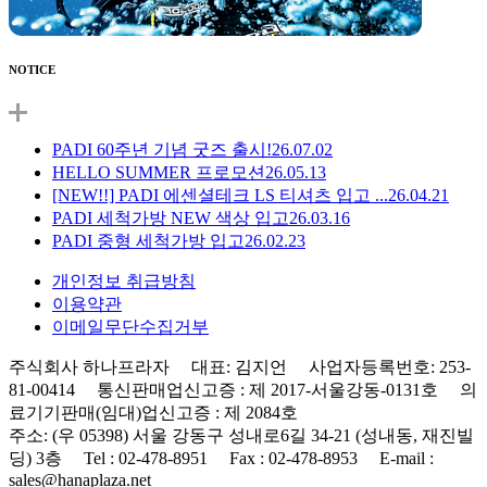
NOTICE
PADI 60주년 기념 굿즈 출시!
26.07.02
HELLO SUMMER 프로모션
26.05.13
[NEW!!] PADI 에센셜테크 LS 티셔츠 입고 ...
26.04.21
PADI 세척가방 NEW 색상 입고
26.03.16
PADI 중형 세척가방 입고
26.02.23
개인정보 취급방침
이용약관
이메일무단수집거부
주식회사 하나프라자 대표: 김지언 사업자등록번호: 253-
81-00414 통신판매업신고증 : 제 2017-서울강동-0131호 의
료기기판매(임대)업신고증 : 제 2084호
주소: (우 05398) 서울 강동구 성내로6길 34-21 (성내동, 재진빌
딩) 3층 Tel : 02-478-8951 Fax : 02-478-8953 E-mail :
sales@hanaplaza.net