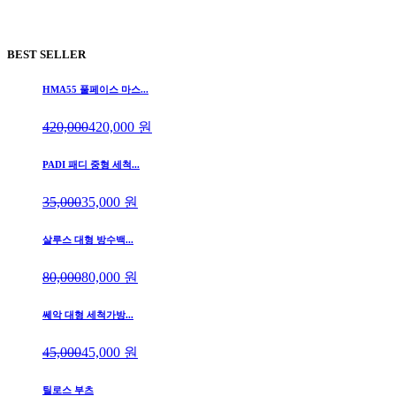
BEST SELLER
HMA55 풀페이스 마스...
420,000
420,000
원
PADI 패디 중형 세척...
35,000
35,000
원
살루스 대형 방수백...
80,000
80,000
원
쎄악 대형 세척가방...
45,000
45,000
원
틸로스 부츠