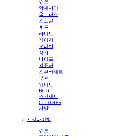
슈트
악세사리
옥토퍼스
스노클
후드
라이트
게이지
오리발
장갑
나이프
컴퓨터
스쿠버세트
부츠
웨이트
BCD
스킨세트
CLOTHES
가방
프리다이빙
슈트