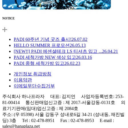
NOTICE
PADI 60주년 기념 굿즈 출시!
26.07.02
HELLO SUMMER 프로모션
26.05.13
[NEW!!] PADI 에센셜테크 LS 티셔츠 입고 ...
26.04.21
PADI 세척가방 NEW 색상 입고
26.03.16
PADI 중형 세척가방 입고
26.02.23
개인정보 취급방침
이용약관
이메일무단수집거부
주식회사 하나프라자 대표: 김지언 사업자등록번호: 253-
81-00414 통신판매업신고증 : 제 2017-서울강동-0131호 의
료기기판매(임대)업신고증 : 제 2084호
주소: (우 05398) 서울 강동구 성내로6길 34-21 (성내동, 재진빌
딩) 3층 Tel : 02-478-8951 Fax : 02-478-8953 E-mail :
sales@hanaplaza.net