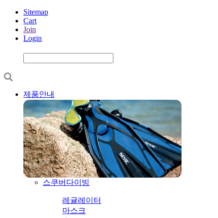
Sitemap
Cart
Join
Login
제품안내
스쿠버다이빙
레귤레이터
마스크