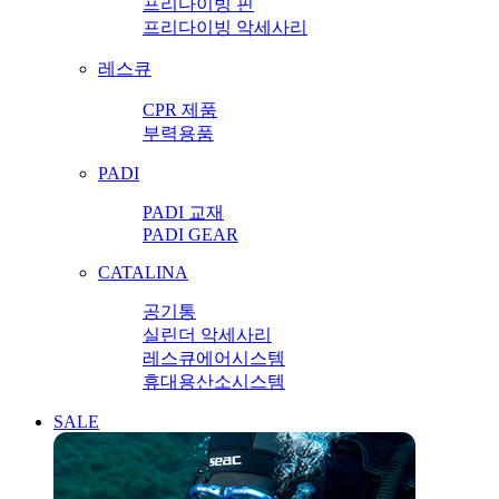
프리다이빙 핀
프리다이빙 악세사리
레스큐
CPR 제품
부력용품
PADI
PADI 교재
PADI GEAR
CATALINA
공기통
실린더 악세사리
레스큐에어시스템
휴대용산소시스템
SALE