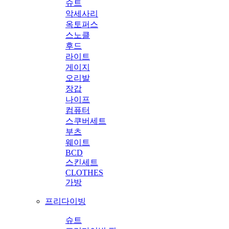
슈트
악세사리
옥토퍼스
스노클
후드
라이트
게이지
오리발
장갑
나이프
컴퓨터
스쿠버세트
부츠
웨이트
BCD
스킨세트
CLOTHES
가방
프리다이빙
슈트