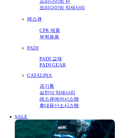
프리다이빙 핀
프리다이빙 악세사리
레스큐
CPR 제품
부력용품
PADI
PADI 교재
PADI GEAR
CATALINA
공기통
실린더 악세사리
레스큐에어시스템
휴대용산소시스템
SALE