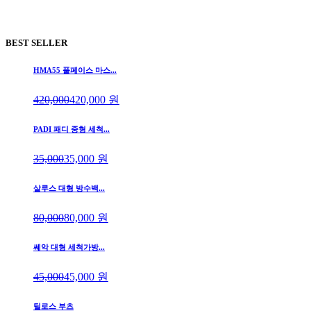
BEST SELLER
HMA55 풀페이스 마스...
420,000
420,000
원
PADI 패디 중형 세척...
35,000
35,000
원
살루스 대형 방수백...
80,000
80,000
원
쎄악 대형 세척가방...
45,000
45,000
원
틸로스 부츠