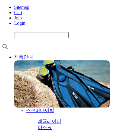
Sitemap
Cart
Join
Login
제품안내
스쿠버다이빙
레귤레이터
마스크