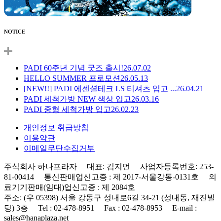
NOTICE
PADI 60주년 기념 굿즈 출시!
26.07.02
HELLO SUMMER 프로모션
26.05.13
[NEW!!] PADI 에센셜테크 LS 티셔츠 입고 ...
26.04.21
PADI 세척가방 NEW 색상 입고
26.03.16
PADI 중형 세척가방 입고
26.02.23
개인정보 취급방침
이용약관
이메일무단수집거부
주식회사 하나프라자 대표: 김지언 사업자등록번호: 253-
81-00414 통신판매업신고증 : 제 2017-서울강동-0131호 의
료기기판매(임대)업신고증 : 제 2084호
주소: (우 05398) 서울 강동구 성내로6길 34-21 (성내동, 재진빌
딩) 3층 Tel : 02-478-8951 Fax : 02-478-8953 E-mail :
sales@hanaplaza.net