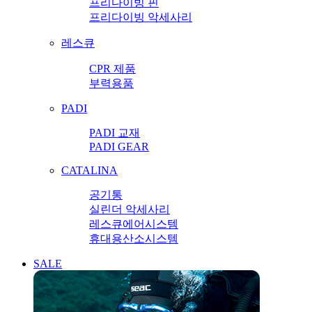
프리다이빙 핀
프리다이빙 악세사리
레스큐
CPR 제품
부력용품
PADI
PADI 교재
PADI GEAR
CATALINA
공기통
실린더 악세사리
레스큐에어시스템
휴대용산소시스템
SALE