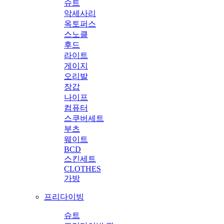
슈트
악세사리
옥토퍼스
스노클
후드
라이트
게이지
오리발
장갑
나이프
컴퓨터
스쿠버세트
부츠
웨이트
BCD
스킨세트
CLOTHES
가방
프리다이빙
슈트