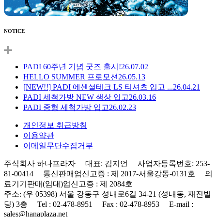
NOTICE
PADI 60주년 기념 굿즈 출시!
26.07.02
HELLO SUMMER 프로모션
26.05.13
[NEW!!] PADI 에센셜테크 LS 티셔츠 입고 ...
26.04.21
PADI 세척가방 NEW 색상 입고
26.03.16
PADI 중형 세척가방 입고
26.02.23
개인정보 취급방침
이용약관
이메일무단수집거부
주식회사 하나프라자 대표: 김지언 사업자등록번호: 253-
81-00414 통신판매업신고증 : 제 2017-서울강동-0131호 의
료기기판매(임대)업신고증 : 제 2084호
주소: (우 05398) 서울 강동구 성내로6길 34-21 (성내동, 재진빌
딩) 3층 Tel : 02-478-8951 Fax : 02-478-8953 E-mail :
sales@hanaplaza.net