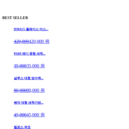
BEST SELLER
HMA55 풀페이스 마스...
420,000
420,000
원
PADI 패디 중형 세척...
35,000
35,000
원
살루스 대형 방수백...
80,000
80,000
원
쎄악 대형 세척가방...
45,000
45,000
원
틸로스 부츠