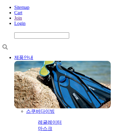
Sitemap
Cart
Join
Login
제품안내
스쿠버다이빙
레귤레이터
마스크