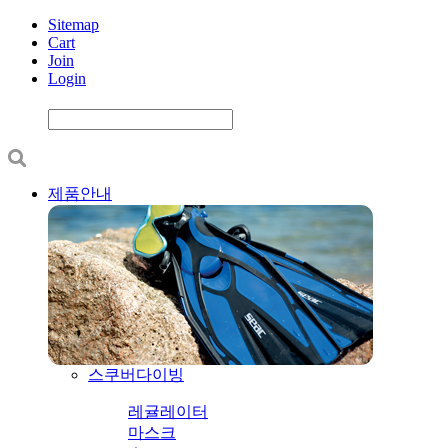
Sitemap
Cart
Join
Login
제품안내
스쿠버다이빙
레귤레이터
마스크