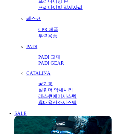
프리다이빙 핀
프리다이빙 악세사리
레스큐
CPR 제품
부력용품
PADI
PADI 교재
PADI GEAR
CATALINA
공기통
실린더 악세사리
레스큐에어시스템
휴대용산소시스템
SALE