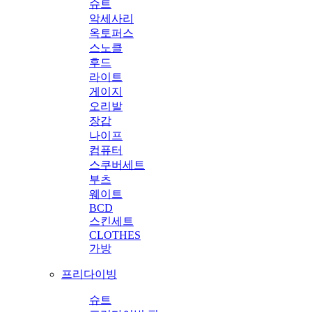
슈트
악세사리
옥토퍼스
스노클
후드
라이트
게이지
오리발
장갑
나이프
컴퓨터
스쿠버세트
부츠
웨이트
BCD
스킨세트
CLOTHES
가방
프리다이빙
슈트