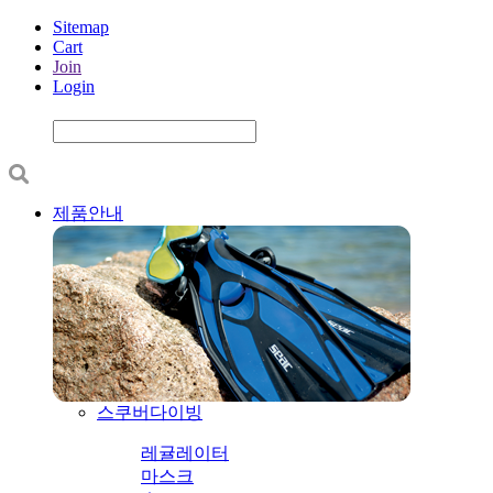
Sitemap
Cart
Join
Login
제품안내
스쿠버다이빙
레귤레이터
마스크