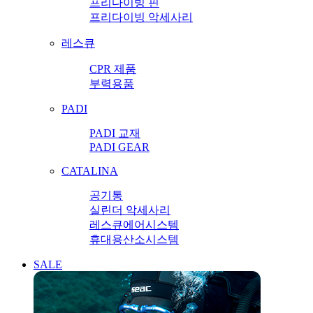
프리다이빙 핀
프리다이빙 악세사리
레스큐
CPR 제품
부력용품
PADI
PADI 교재
PADI GEAR
CATALINA
공기통
실린더 악세사리
레스큐에어시스템
휴대용산소시스템
SALE