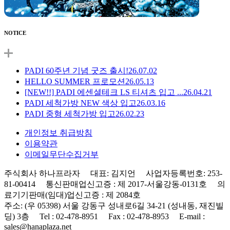
NOTICE
PADI 60주년 기념 굿즈 출시!
26.07.02
HELLO SUMMER 프로모션
26.05.13
[NEW!!] PADI 에센셜테크 LS 티셔츠 입고 ...
26.04.21
PADI 세척가방 NEW 색상 입고
26.03.16
PADI 중형 세척가방 입고
26.02.23
개인정보 취급방침
이용약관
이메일무단수집거부
주식회사 하나프라자 대표: 김지언 사업자등록번호: 253-
81-00414 통신판매업신고증 : 제 2017-서울강동-0131호 의
료기기판매(임대)업신고증 : 제 2084호
주소: (우 05398) 서울 강동구 성내로6길 34-21 (성내동, 재진빌
딩) 3층 Tel : 02-478-8951 Fax : 02-478-8953 E-mail :
sales@hanaplaza.net