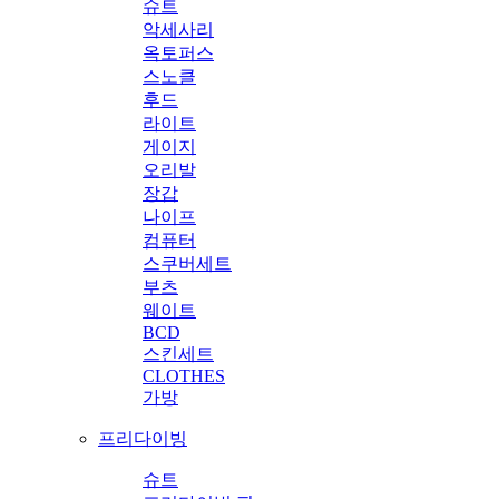
슈트
악세사리
옥토퍼스
스노클
후드
라이트
게이지
오리발
장갑
나이프
컴퓨터
스쿠버세트
부츠
웨이트
BCD
스킨세트
CLOTHES
가방
프리다이빙
슈트