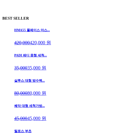
BEST SELLER
HMA55 풀페이스 마스...
420,000
420,000
원
PADI 패디 중형 세척...
35,000
35,000
원
살루스 대형 방수백...
80,000
80,000
원
쎄악 대형 세척가방...
45,000
45,000
원
틸로스 부츠