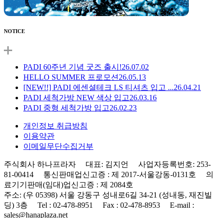
NOTICE
PADI 60주년 기념 굿즈 출시!
26.07.02
HELLO SUMMER 프로모션
26.05.13
[NEW!!] PADI 에센셜테크 LS 티셔츠 입고 ...
26.04.21
PADI 세척가방 NEW 색상 입고
26.03.16
PADI 중형 세척가방 입고
26.02.23
개인정보 취급방침
이용약관
이메일무단수집거부
주식회사 하나프라자 대표: 김지언 사업자등록번호: 253-
81-00414 통신판매업신고증 : 제 2017-서울강동-0131호 의
료기기판매(임대)업신고증 : 제 2084호
주소: (우 05398) 서울 강동구 성내로6길 34-21 (성내동, 재진빌
딩) 3층 Tel : 02-478-8951 Fax : 02-478-8953 E-mail :
sales@hanaplaza.net