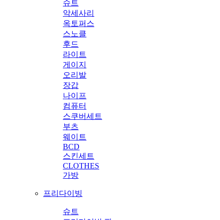
슈트
악세사리
옥토퍼스
스노클
후드
라이트
게이지
오리발
장갑
나이프
컴퓨터
스쿠버세트
부츠
웨이트
BCD
스킨세트
CLOTHES
가방
프리다이빙
슈트