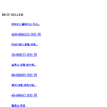
BEST SELLER
HMA55 풀페이스 마스...
420,000
420,000
원
PADI 패디 중형 세척...
35,000
35,000
원
살루스 대형 방수백...
80,000
80,000
원
쎄악 대형 세척가방...
45,000
45,000
원
틸로스 부츠