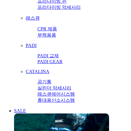
프리다이빙 핀
프리다이빙 악세사리
레스큐
CPR 제품
부력용품
PADI
PADI 교재
PADI GEAR
CATALINA
공기통
실린더 악세사리
레스큐에어시스템
휴대용산소시스템
SALE