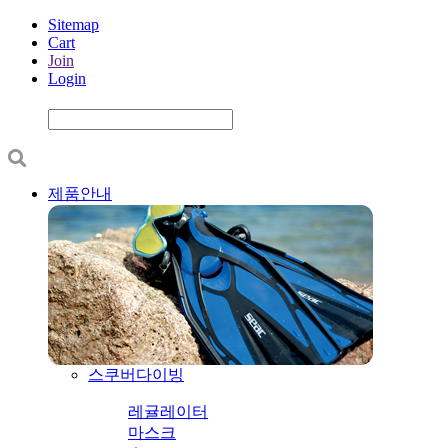
Sitemap
Cart
Join
Login
제품안내
스쿠버다이빙
레귤레이터
마스크