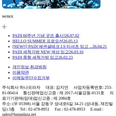
NOTICE
PADI 60주년 기념 굿즈 출시!
26.07.02
HELLO SUMMER 프로모션
26.05.13
[NEW!!] PADI 에센셜테크 LS 티셔츠 입고 ...
26.04.21
PADI 세척가방 NEW 색상 입고
26.03.16
PADI 중형 세척가방 입고
26.02.23
개인정보 취급방침
이용약관
이메일무단수집거부
주식회사 하나프라자 대표: 김지언 사업자등록번호: 253-
81-00414 통신판매업신고증 : 제 2017-서울강동-0131호 의
료기기판매(임대)업신고증 : 제 2084호
주소: (우 05398) 서울 강동구 성내로6길 34-21 (성내동, 재진빌
딩) 3층 Tel : 02-478-8951 Fax : 02-478-8953 E-mail :
sales@hanaplaza.net