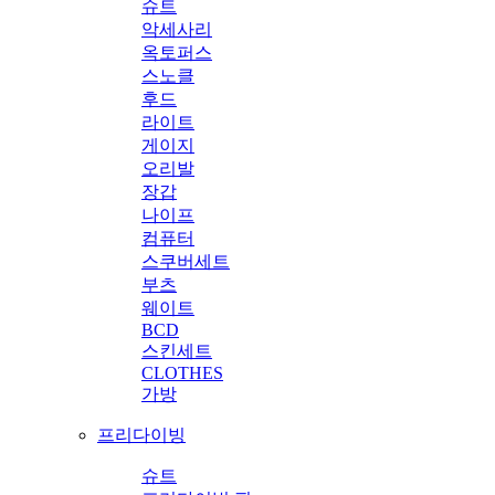
슈트
악세사리
옥토퍼스
스노클
후드
라이트
게이지
오리발
장갑
나이프
컴퓨터
스쿠버세트
부츠
웨이트
BCD
스킨세트
CLOTHES
가방
프리다이빙
슈트