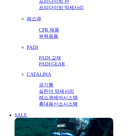
프리다이빙 핀
프리다이빙 악세사리
레스큐
CPR 제품
부력용품
PADI
PADI 교재
PADI GEAR
CATALINA
공기통
실린더 악세사리
레스큐에어시스템
휴대용산소시스템
SALE