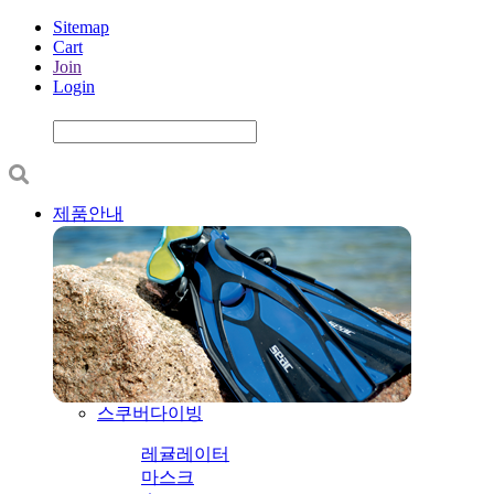
Sitemap
Cart
Join
Login
제품안내
스쿠버다이빙
레귤레이터
마스크