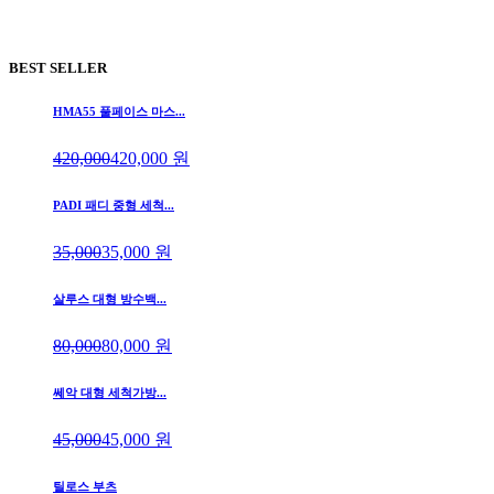
BEST SELLER
HMA55 풀페이스 마스...
420,000
420,000
원
PADI 패디 중형 세척...
35,000
35,000
원
살루스 대형 방수백...
80,000
80,000
원
쎄악 대형 세척가방...
45,000
45,000
원
틸로스 부츠