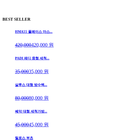
BEST SELLER
HMA55 풀페이스 마스...
420,000
420,000
원
PADI 패디 중형 세척...
35,000
35,000
원
살루스 대형 방수백...
80,000
80,000
원
쎄악 대형 세척가방...
45,000
45,000
원
틸로스 부츠