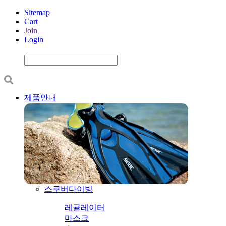
Sitemap
Cart
Join
Login
제품안내
스쿠버다이빙
레귤레이터
마스크