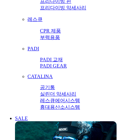
프리다이빙 핀
프리다이빙 악세사리
레스큐
CPR 제품
부력용품
PADI
PADI 교재
PADI GEAR
CATALINA
공기통
실린더 악세사리
레스큐에어시스템
휴대용산소시스템
SALE