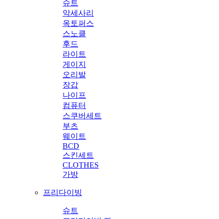
슈트
악세사리
옥토퍼스
스노클
후드
라이트
게이지
오리발
장갑
나이프
컴퓨터
스쿠버세트
부츠
웨이트
BCD
스킨세트
CLOTHES
가방
프리다이빙
슈트