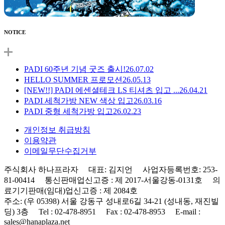
NOTICE
PADI 60주년 기념 굿즈 출시!
26.07.02
HELLO SUMMER 프로모션
26.05.13
[NEW!!] PADI 에센셜테크 LS 티셔츠 입고 ...
26.04.21
PADI 세척가방 NEW 색상 입고
26.03.16
PADI 중형 세척가방 입고
26.02.23
개인정보 취급방침
이용약관
이메일무단수집거부
주식회사 하나프라자 대표: 김지언 사업자등록번호: 253-
81-00414 통신판매업신고증 : 제 2017-서울강동-0131호 의
료기기판매(임대)업신고증 : 제 2084호
주소: (우 05398) 서울 강동구 성내로6길 34-21 (성내동, 재진빌
딩) 3층 Tel : 02-478-8951 Fax : 02-478-8953 E-mail :
sales@hanaplaza.net