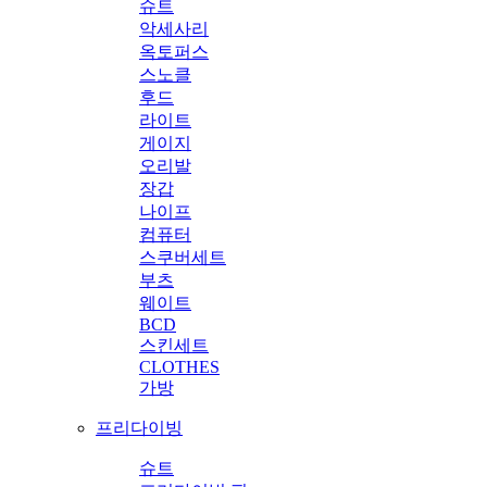
슈트
악세사리
옥토퍼스
스노클
후드
라이트
게이지
오리발
장갑
나이프
컴퓨터
스쿠버세트
부츠
웨이트
BCD
스킨세트
CLOTHES
가방
프리다이빙
슈트