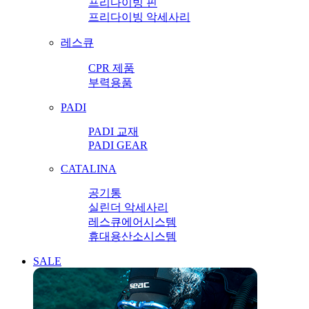
프리다이빙 핀
프리다이빙 악세사리
레스큐
CPR 제품
부력용품
PADI
PADI 교재
PADI GEAR
CATALINA
공기통
실린더 악세사리
레스큐에어시스템
휴대용산소시스템
SALE