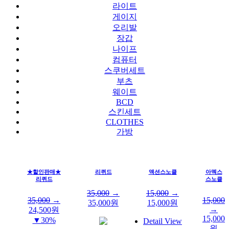
라이트
게이지
오리발
장갑
나이프
컴퓨터
스쿠버세트
부츠
웨이트
BCD
스킨세트
CLOTHES
가방
★할인판매★
리퀴드
액션스노클
아멕스
리퀴드
스노클
35,000
→
15,000
→
35,000
→
15,000
35,000
원
15,000
원
→
24,500
원
15,000
▼30%
Detail View
원