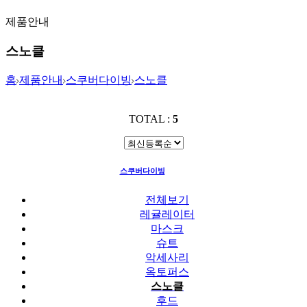
제품안내
스노클
홈
제품안내
스쿠버다이빙
스노클
TOTAL :
5
스쿠버다이빙
스노클
전체보기
레귤레이터
마스크
슈트
악세사리
옥토퍼스
스노클
후드