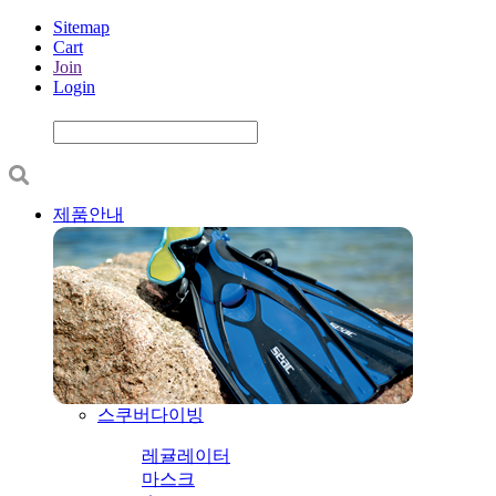
Sitemap
Cart
Join
Login
제품안내
스쿠버다이빙
레귤레이터
마스크