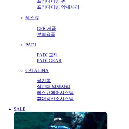
프리다이빙 핀
프리다이빙 악세사리
레스큐
CPR 제품
부력용품
PADI
PADI 교재
PADI GEAR
CATALINA
공기통
실린더 악세사리
레스큐에어시스템
휴대용산소시스템
SALE