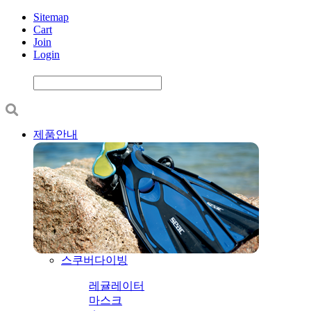
Sitemap
Cart
Join
Login
제품안내
스쿠버다이빙
레귤레이터
마스크