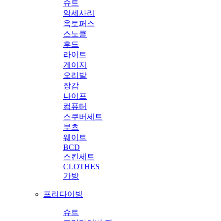
슈트
악세사리
옥토퍼스
스노클
후드
라이트
게이지
오리발
장갑
나이프
컴퓨터
스쿠버세트
부츠
웨이트
BCD
스킨세트
CLOTHES
가방
프리다이빙
슈트