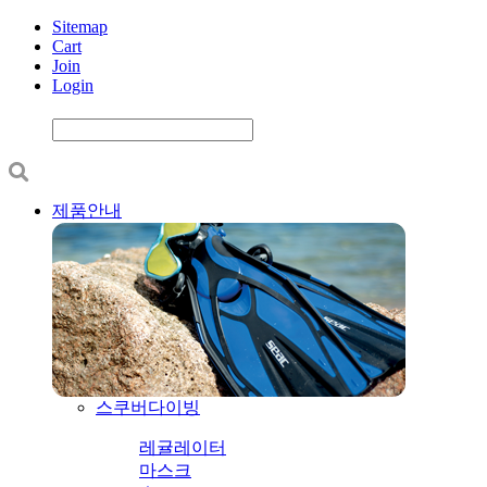
Sitemap
Cart
Join
Login
제품안내
스쿠버다이빙
레귤레이터
마스크