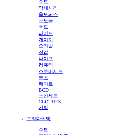
슈트
악세사리
옥토퍼스
스노클
후드
라이트
게이지
오리발
장갑
나이프
컴퓨터
스쿠버세트
부츠
웨이트
BCD
스킨세트
CLOTHES
가방
프리다이빙
슈트