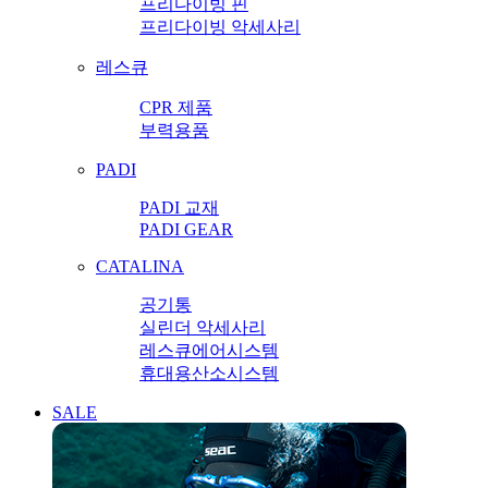
프리다이빙 핀
프리다이빙 악세사리
레스큐
CPR 제품
부력용품
PADI
PADI 교재
PADI GEAR
CATALINA
공기통
실린더 악세사리
레스큐에어시스템
휴대용산소시스템
SALE