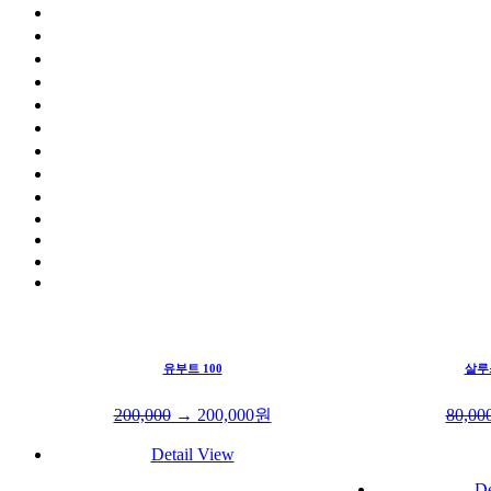
유부트 100
살루
200,000
→
200,000
원
80,00
Detail View
De