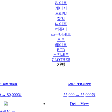
라이트
게이지
오리발
장갑
나이프
컴퓨터
스쿠버세트
부츠
웨이트
BCD
스킨세트
CLOTHES
가방
스 대형 방수백
살루스 호흡기가방
0
→
80,000
원
55,000
→
55,000
원
Detail View
tail View