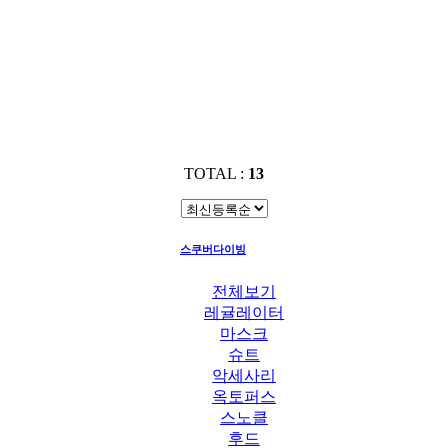
TOTAL :
13
스쿠버다이빙
가방
전체보기
레귤레이터
마스크
슈트
악세사리
옥토퍼스
스노클
후드