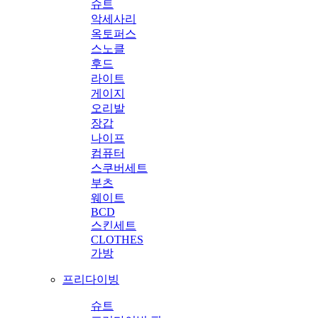
슈트
악세사리
옥토퍼스
스노클
후드
라이트
게이지
오리발
장갑
나이프
컴퓨터
스쿠버세트
부츠
웨이트
BCD
스킨세트
CLOTHES
가방
프리다이빙
슈트