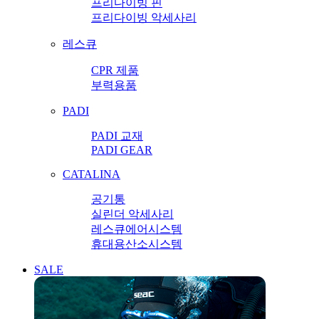
프리다이빙 핀
프리다이빙 악세사리
레스큐
CPR 제품
부력용품
PADI
PADI 교재
PADI GEAR
CATALINA
공기통
실린더 악세사리
레스큐에어시스템
휴대용산소시스템
SALE