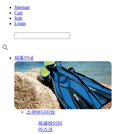
Sitemap
Cart
Join
Login
제품안내
스쿠버다이빙
레귤레이터
마스크