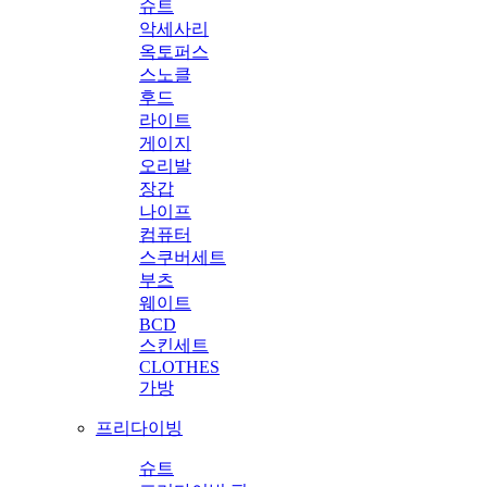
슈트
악세사리
옥토퍼스
스노클
후드
라이트
게이지
오리발
장갑
나이프
컴퓨터
스쿠버세트
부츠
웨이트
BCD
스킨세트
CLOTHES
가방
프리다이빙
슈트