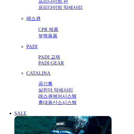
프리다이빙 핀
프리다이빙 악세사리
레스큐
CPR 제품
부력용품
PADI
PADI 교재
PADI GEAR
CATALINA
공기통
실린더 악세사리
레스큐에어시스템
휴대용산소시스템
SALE