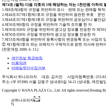
제74조 (벌칙) 다음 각호의 1에 해당하는 자는 1천만원 이하의 
1.제8조제4항의 규정을 위반하여 표시ㆍ판매 또는 판매할 목적
2.제44조의7제1항제1호의 규정을 위반하여 음란한 부호ㆍ
3.제44조의7제1항제3호의 규정을 위반하여 공포심이나 불안
4.제50조제6항의 규정을 위반하여 기술적 조치를 한 자
5.제50조의8의 규정을 위반하여 광고성 정보를 전송한 자 제
6.제50조의8의 규정을 위반하여 광고성 정보를 전송한 자
7.제53조제4항을 위반하여 등록사항의 변경등록 또는 사업의
② 제1항제3호의 죄는 피해자가 구체적으로 밝힌 의사에 반하여
[전문개정 2008. 6. 13.]
개인정보 취급방침
이용약관
이메일무단수집거부
주식회사 하나프라자 대표: 김지언 사업자등록번호: 253-81-0
주소: (우 05398) 서울 강동구 성내로6길 34-21 (성내동, 재진빌딩) 3층 Tel
Copyright © HANA PLAZA Co., Ltd. All rights reserved.
Hosting 
@하나프라자