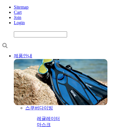
Sitemap
Cart
Join
Login
제품안내
스쿠버다이빙
레귤레이터
마스크