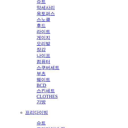
슈트
악세사리
옥토퍼스
스노클
후드
라이트
게이지
오리발
장갑
나이프
컴퓨터
스쿠버세트
부츠
웨이트
BCD
스킨세트
CLOTHES
가방
프리다이빙
슈트