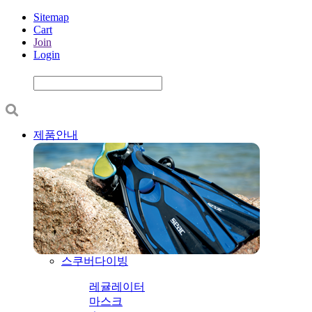
Sitemap
Cart
Join
Login
제품안내
스쿠버다이빙
레귤레이터
마스크