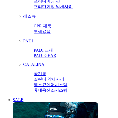
프리다이빙 핀
프리다이빙 악세사리
레스큐
CPR 제품
부력용품
PADI
PADI 교재
PADI GEAR
CATALINA
공기통
실린더 악세사리
레스큐에어시스템
휴대용산소시스템
SALE