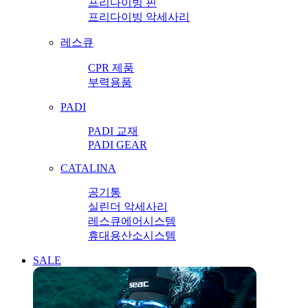
프리다이빙 핀
프리다이빙 악세사리
레스큐
CPR 제품
부력용품
PADI
PADI 교재
PADI GEAR
CATALINA
공기통
실린더 악세사리
레스큐에어시스템
휴대용산소시스템
SALE