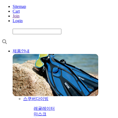
Sitemap
Cart
Join
Login
제품안내
스쿠버다이빙
레귤레이터
마스크