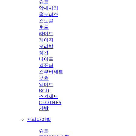
슈트
악세사리
옥토퍼스
스노클
후드
라이트
게이지
오리발
장갑
나이프
컴퓨터
스쿠버세트
부츠
웨이트
BCD
스킨세트
CLOTHES
가방
프리다이빙
슈트