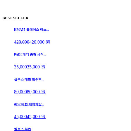
BEST SELLER
HMA55 풀페이스 마스...
420,000
420,000
원
PADI 패디 중형 세척...
35,000
35,000
원
살루스 대형 방수백...
80,000
80,000
원
쎄악 대형 세척가방...
45,000
45,000
원
틸로스 부츠