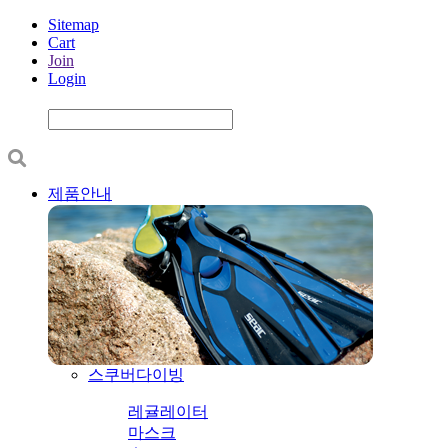
Sitemap
Cart
Join
Login
제품안내
스쿠버다이빙
레귤레이터
마스크