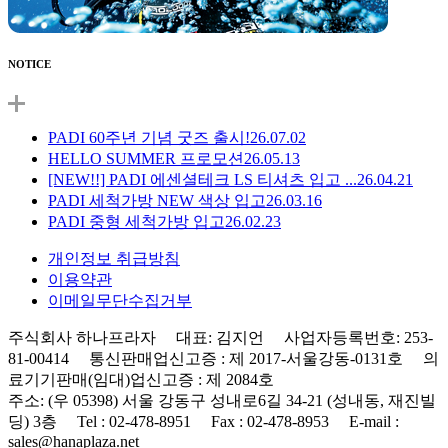
NOTICE
PADI 60주년 기념 굿즈 출시!
26.07.02
HELLO SUMMER 프로모션
26.05.13
[NEW!!] PADI 에센셜테크 LS 티셔츠 입고 ...
26.04.21
PADI 세척가방 NEW 색상 입고
26.03.16
PADI 중형 세척가방 입고
26.02.23
개인정보 취급방침
이용약관
이메일무단수집거부
주식회사 하나프라자 대표: 김지언 사업자등록번호: 253-
81-00414 통신판매업신고증 : 제 2017-서울강동-0131호 의
료기기판매(임대)업신고증 : 제 2084호
주소: (우 05398) 서울 강동구 성내로6길 34-21 (성내동, 재진빌
딩) 3층 Tel : 02-478-8951 Fax : 02-478-8953 E-mail :
sales@hanaplaza.net