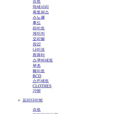
슈트
악세사리
옥토퍼스
스노클
후드
라이트
게이지
오리발
장갑
나이프
컴퓨터
스쿠버세트
부츠
웨이트
BCD
스킨세트
CLOTHES
가방
프리다이빙
슈트