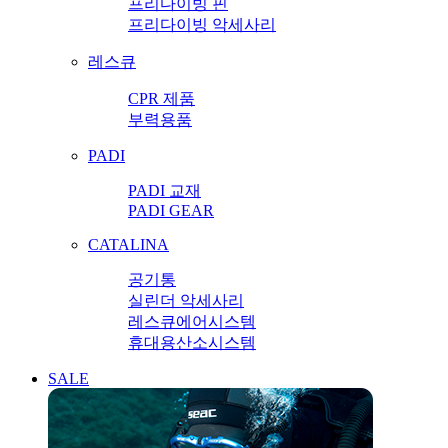
프리다이빙 핀
프리다이빙 악세사리
레스큐
CPR 제품
부력용품
PADI
PADI 교재
PADI GEAR
CATALINA
공기통
실린더 악세사리
레스큐에어시스템
휴대용산소시스템
SALE