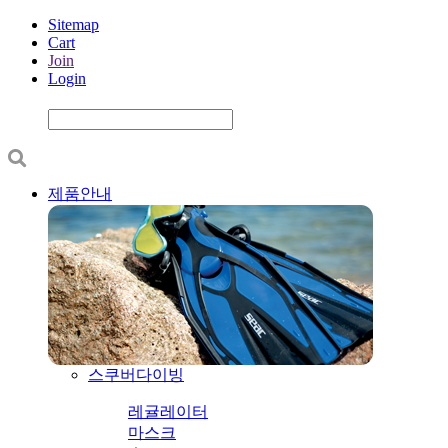
Sitemap
Cart
Join
Login
제품안내
스쿠버다이빙
레귤레이터
마스크