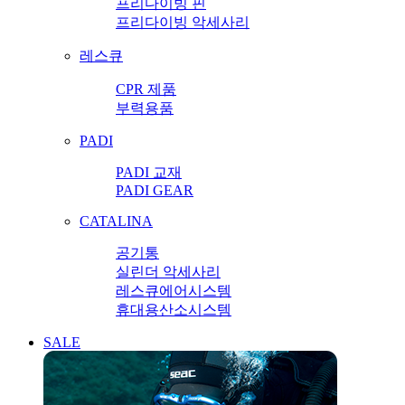
프리다이빙 핀
프리다이빙 악세사리
레스큐
CPR 제품
부력용품
PADI
PADI 교재
PADI GEAR
CATALINA
공기통
실린더 악세사리
레스큐에어시스템
휴대용산소시스템
SALE