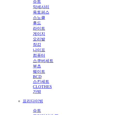
슈트
악세사리
옥토퍼스
스노클
후드
라이트
게이지
오리발
장갑
나이프
컴퓨터
스쿠버세트
부츠
웨이트
BCD
스킨세트
CLOTHES
가방
프리다이빙
슈트