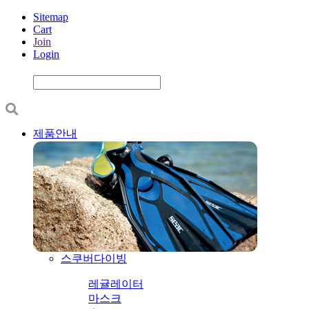
Sitemap
Cart
Join
Login
제품안내
스쿠버다이빙
레귤레이터
마스크