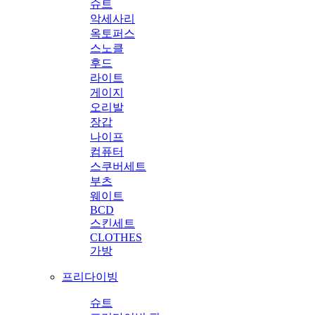
슈트
악세사리
옥토퍼스
스노클
후드
라이트
게이지
오리발
장갑
나이프
컴퓨터
스쿠버세트
부츠
웨이트
BCD
스킨세트
CLOTHES
가방
프리다이빙
슈트