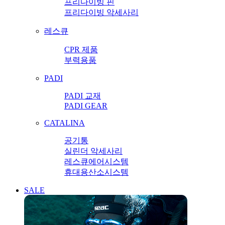
프리다이빙 핀
프리다이빙 악세사리
레스큐
CPR 제품
부력용품
PADI
PADI 교재
PADI GEAR
CATALINA
공기통
실린더 악세사리
레스큐에어시스템
휴대용산소시스템
SALE