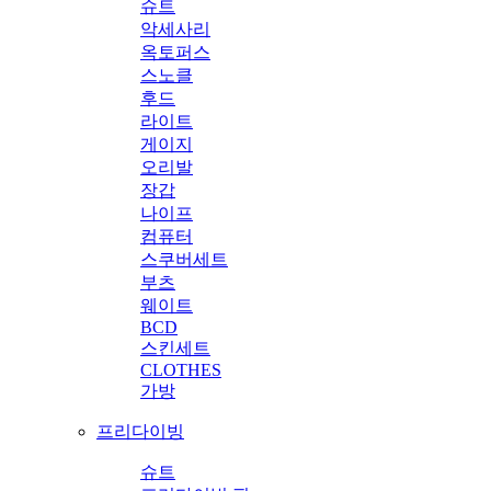
슈트
악세사리
옥토퍼스
스노클
후드
라이트
게이지
오리발
장갑
나이프
컴퓨터
스쿠버세트
부츠
웨이트
BCD
스킨세트
CLOTHES
가방
프리다이빙
슈트