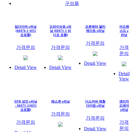
구성품
딥다이버 e러닝
드라이슈트 e러
오픈워터 얼티
어드밴
(60476-1 비디
닝 (60471-1 비
메이트 e러닝
스드 e
오포함)
디오 포함)
러닝
가격문의
가격문의
가격문의
가격
문의
Detail View
Detail View
Detail View
Detail
View
EFR 성인 e러닝
레스큐 e러닝
디스커버 체험
엔리치
- 60475-1(비디
다이빙 e러닝
드에어
오포함)
e러닝
가격문의
가격문의
가격문의
가격
문의
Detail View