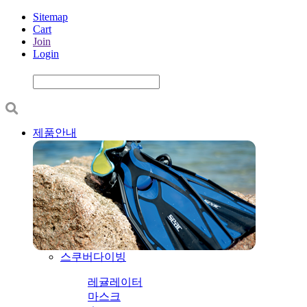
Sitemap
Cart
Join
Login
제품안내
스쿠버다이빙
레귤레이터
마스크