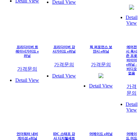
Detail View
Detail View
Detail
View
프리다이버 트
프리다이버 강
픽 퍼포먼스 보
에머전
레이너가이드 e
사가이드 e러닝
얀시 e러닝
시 옥시
러닝
즌 프로
바이더
가격문의
가격문의
e러닝 -
가격문의
비디오
없음
Detail View
Detail View
Detail View
가격
문의
Detail
View
언더워터 내비
IDC 스태프 강
머메이드 e러닝
머메이
게이션 e러닝
사 디지털세트
드 어드