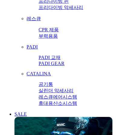
프리다이빙 핀
프리다이빙 악세사리
레스큐
CPR 제품
부력용품
PADI
PADI 교재
PADI GEAR
CATALINA
공기통
실린더 악세사리
레스큐에어시스템
휴대용산소시스템
SALE