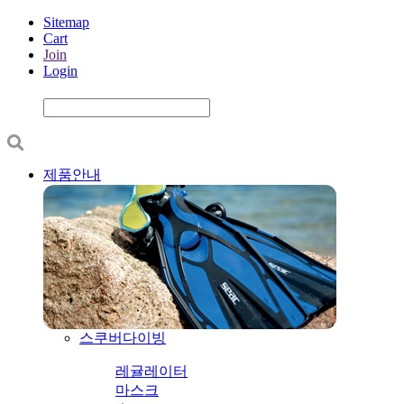
Sitemap
Cart
Join
Login
제품안내
스쿠버다이빙
레귤레이터
마스크