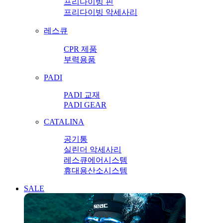
프리다이빙 핀
프리다이빙 악세사리
레스큐
CPR 제품
부력용품
PADI
PADI 교재
PADI GEAR
CATALINA
공기통
실린더 악세사리
레스큐에어시스템
휴대용산소시스템
SALE