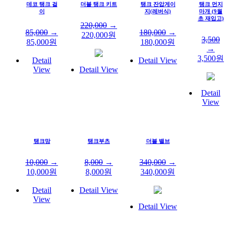
데코 탱크 걸
더블 탱크 키트
탱크 잔압게이
탱크 먼지
이
지(레버식)
마개 (9월
초 재입고)
220,000
→
85,000
→
180,000
→
220,000
원
3,500
85,000
원
180,000
원
→
3,500
원
Detail
Detail View
View
Detail View
Detail
View
탱크망
탱크부츠
더블 밸브
10,000
→
8,000
→
340,000
→
10,000
원
8,000
원
340,000
원
Detail
Detail View
View
Detail View