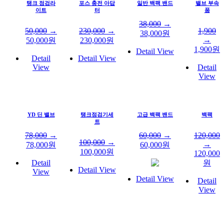
탱크 점검라
포스 충전 아답
일반 백팩 밴드
밸브 부속
이트
터
품
38,000
→
50,000
→
230,000
→
1,900
38,000
원
→
50,000
원
230,000
원
1,900
원
Detail View
Detail
Detail View
View
Detail
View
YD 딘 밸브
탱크점검기세
고급 백팩 밴드
백팩
트
78,000
→
60,000
→
120,000
100,000
→
→
78,000
원
60,000
원
100,000
원
120,000
Detail
원
Detail View
View
Detail View
Detail
View