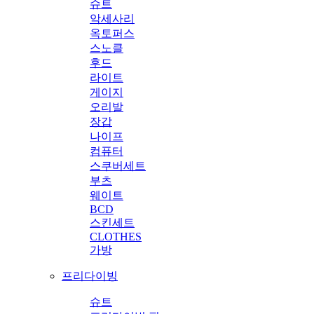
슈트
악세사리
옥토퍼스
스노클
후드
라이트
게이지
오리발
장갑
나이프
컴퓨터
스쿠버세트
부츠
웨이트
BCD
스킨세트
CLOTHES
가방
프리다이빙
슈트