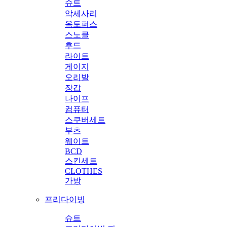
슈트
악세사리
옥토퍼스
스노클
후드
라이트
게이지
오리발
장갑
나이프
컴퓨터
스쿠버세트
부츠
웨이트
BCD
스킨세트
CLOTHES
가방
프리다이빙
슈트