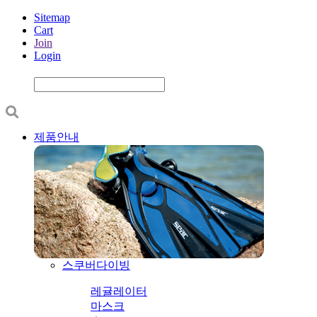
Sitemap
Cart
Join
Login
제품안내
스쿠버다이빙
레귤레이터
마스크