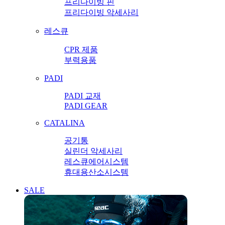
프리다이빙 핀
프리다이빙 악세사리
레스큐
CPR 제품
부력용품
PADI
PADI 교재
PADI GEAR
CATALINA
공기통
실린더 악세사리
레스큐에어시스템
휴대용산소시스템
SALE