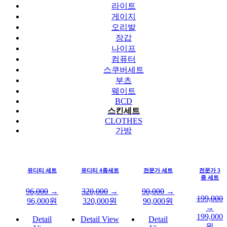
라이트
게이지
오리발
장갑
나이프
컴퓨터
스쿠버세트
부츠
웨이트
BCD
스킨세트
CLOTHES
가방
유디티 세트
유디티 4종세트
전문가 세트
전문가 3
종 세트
96,000
→
320,000
→
90,000
→
199,000
96,000
원
320,000
원
90,000
원
→
199,000
Detail
Detail View
Detail
원