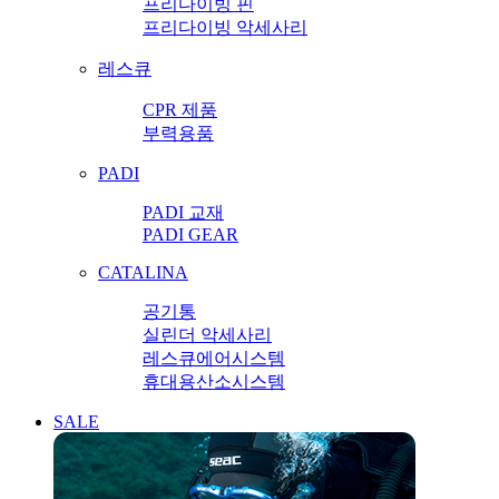
프리다이빙 핀
프리다이빙 악세사리
레스큐
CPR 제품
부력용품
PADI
PADI 교재
PADI GEAR
CATALINA
공기통
실린더 악세사리
레스큐에어시스템
휴대용산소시스템
SALE