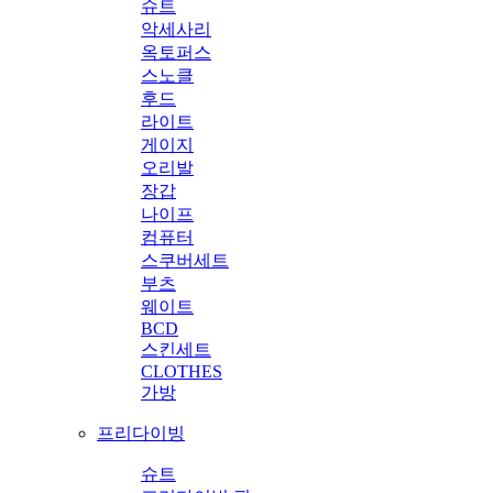
슈트
악세사리
옥토퍼스
스노클
후드
라이트
게이지
오리발
장갑
나이프
컴퓨터
스쿠버세트
부츠
웨이트
BCD
스킨세트
CLOTHES
가방
프리다이빙
슈트