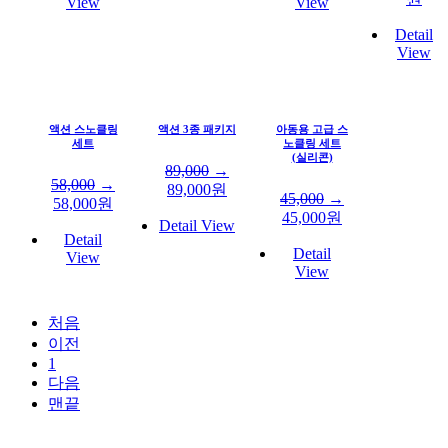
View
View
Detail
View
액션 스노클링
액션 3종 패키지
아동용 고급 스
세트
노클링 세트
(실리콘)
89,000
→
58,000
→
89,000
원
45,000
→
58,000
원
45,000
원
Detail View
Detail
Detail
View
View
처음
이전
1
다음
맨끝