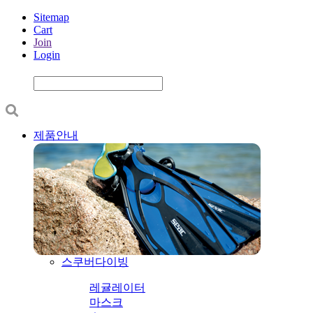
Sitemap
Cart
Join
Login
제품안내
스쿠버다이빙
레귤레이터
마스크