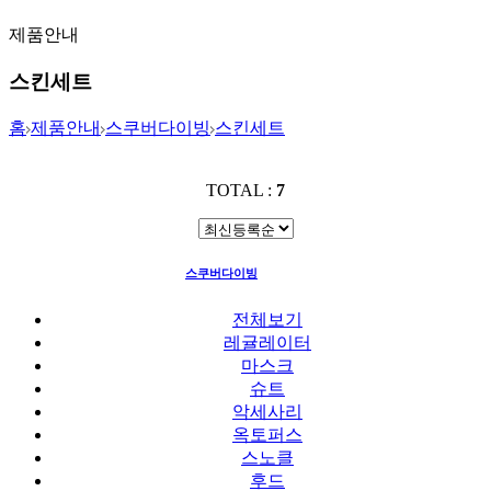
제품안내
스킨세트
홈
제품안내
스쿠버다이빙
스킨세트
TOTAL :
7
스쿠버다이빙
스킨세트
전체보기
레귤레이터
마스크
슈트
악세사리
옥토퍼스
스노클
후드