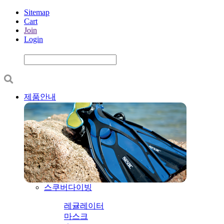
Sitemap
Cart
Join
Login
제품안내
스쿠버다이빙
레귤레이터
마스크