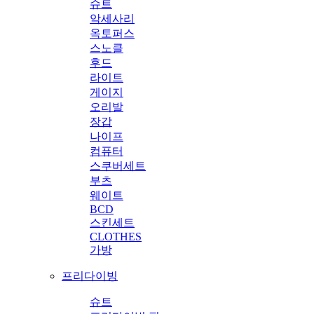
슈트
악세사리
옥토퍼스
스노클
후드
라이트
게이지
오리발
장갑
나이프
컴퓨터
스쿠버세트
부츠
웨이트
BCD
스킨세트
CLOTHES
가방
프리다이빙
슈트