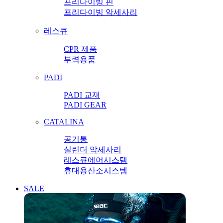
프리다이빙 핀
프리다이빙 악세사리
레스큐
CPR 제품
부력용품
PADI
PADI 교재
PADI GEAR
CATALINA
공기통
실린더 악세사리
레스큐에어시스템
휴대용산소시스템
SALE